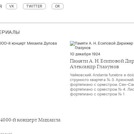
Я
VK
TWITTER
OK
ТЕРИАЛЫ
10 декабря 1924
Памяти А. Н. Есиповой Ди
Александр Глазунов
Чайковский. Andante funebre е dol
струнного квартета № 3. Аренский
фортепиано с оркестром. Сен-Сан
фортепиано с оркестром № 4. Лис
фортепиано с оркестром № 1
4000-й концерт Михаила
казана)