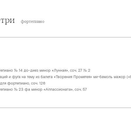
етри
фортепиано
епиано № 14 до-диез минор «Лунная», соч. 27 № 2
ций и фуга на тему из балета «Творения Прометея» ми-бемоль мажор («Er
для фортепиано, соч. 126
епиано № 23 фа минор «Аппассионата», соч. 57