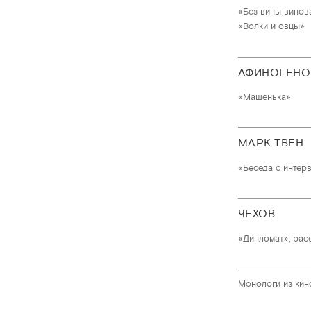
«Без вины винов
«Волки и овцы»
АФИНОГЕНО
«Машенька»
МАРК ТВЕН
«Беседа с интер
ЧЕХОВ
«Дипломат», рас
Монологи из ки