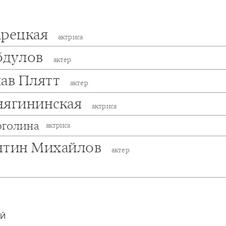
арецкая
актриса
бдулов
актер
лав Плятт
актер
нягининская
актриса
рголина
актриса
нтин Михайлов
актер
ИЙ