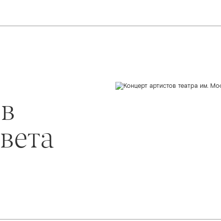
ов
овета