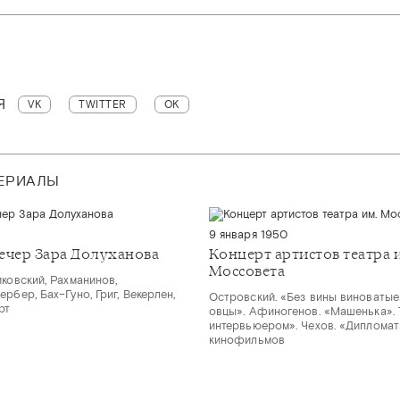
Я
VK
TWITTER
OK
ТЕРИАЛЫ
9 января 1950
ечер Зара Долуханова
Концерт артистов театра 
Моссовета
ковский, Рахманинов,
рбер, Бах–Гуно, Григ, Векерлен,
Островский. «Без вины виноватые
рт
овцы». Афиногенов. «Машенька». Т
интервьюером». Чехов. «Дипломат
кинофильмов