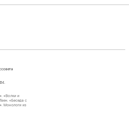
им.
». «Волки и
вен. «Беседа с
». Монологи из