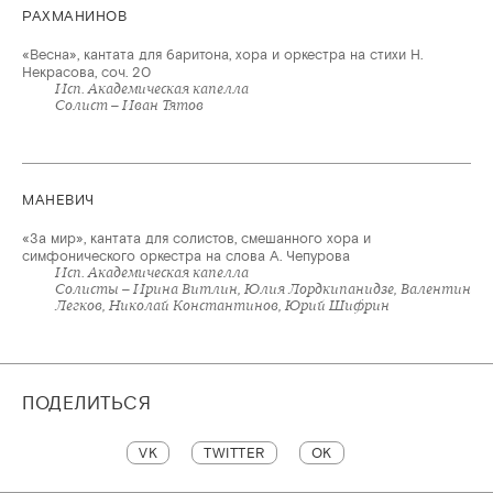
РАХМАНИНОВ
«Весна», кантата для баритона, хора и оркестра на стихи Н.
Некрасова, соч. 20
Исп. Академическая капелла
Солист – Иван Тятов
МАНЕВИЧ
«За мир», кантата для солистов, смешанного хора и
симфонического оркестра на слова А. Чепурова
Исп. Академическая капелла
Солисты – Ирина Витлин, Юлия Лордкипанидзе, Валентин
Легков, Николай Константинов, Юрий Шифрин
ПОДЕЛИТЬСЯ
VK
TWITTER
OK