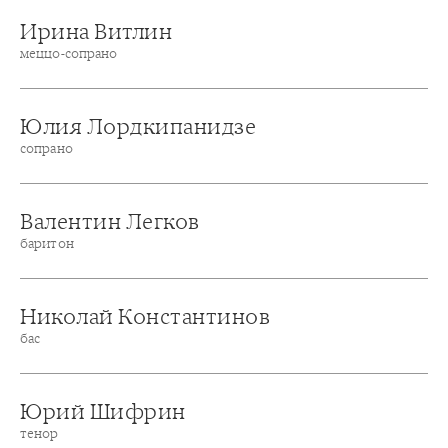
Ирина Витлин
меццо-сопрано
Юлия Лордкипанидзе
сопрано
Валентин Легков
баритон
Николай Константинов
бас
Юрий Шифрин
тенор