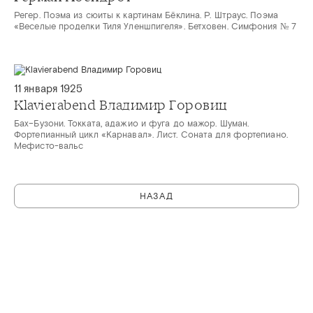
Регер. Поэма из сюиты к картинам Бёклина. Р. Штраус. Поэма
«Веселые проделки Тиля Уленшпигеля». Бетховен. Симфония № 7
11 января 1925
Klavierabend Владимир Горовиц
Бах–Бузони. Токката, адажио и фуга до мажор. Шуман.
Фортепианный цикл «Карнавал». Лист. Соната для фортепиано.
Мефисто-вальс
НАЗАД