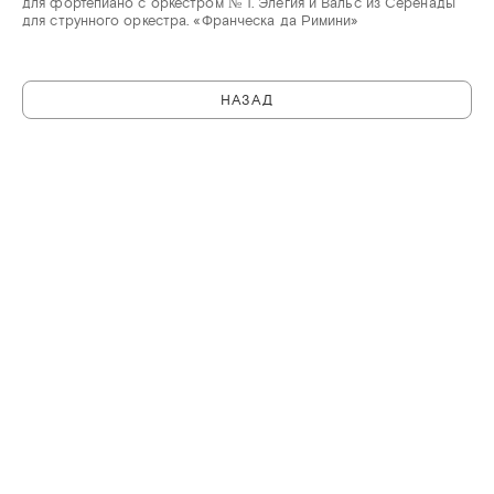
для фортепиано с оркестром № 1. Элегия и Вальс из Серенады
для струнного оркестра. «Франческа да Римини»
НАЗАД