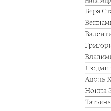
Нина Мир
Вера С
Вениам
Валент
Григор
Владим
Людмил
Адоль 
Нонна 
Татьян