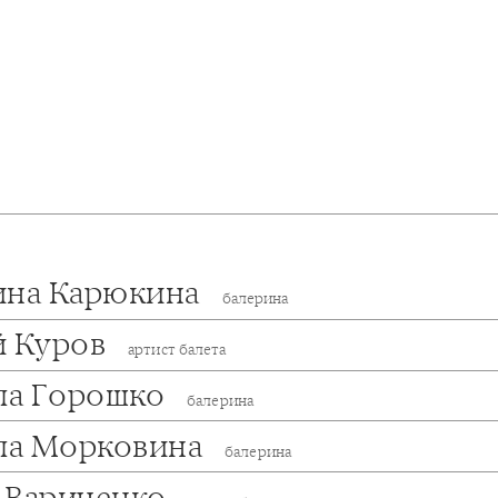
ина Карюкина
балерина
й Куров
артист балета
а Горошко
балерина
а Морковина
балерина
 Вариченко