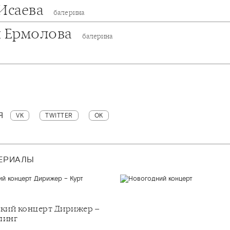
 Исаева
балерина
я Ермолова
балерина
Я
VK
TWITTER
OK
ТЕРИАЛЫ
кий концерт Дирижер –
линг