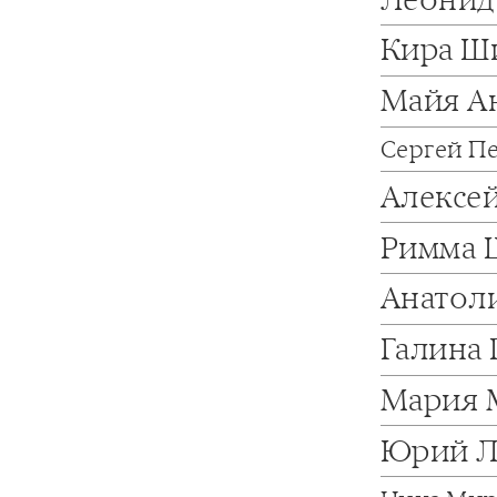
Кира Ш
Майя А
Сергей П
Алексе
Римма 
Анатол
Галина
Мария 
Юрий Л