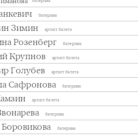
иманова
балерина
танкевич
балерина
ин Зимин
артист балета
ина Розенберг
балерина
ий Крупнов
артист балета
ир Голубев
артист балета
а Сафронова
балерина
Хамзин
артист балета
Звонарева
балерина
а Боровикова
балерина