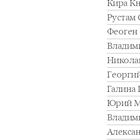
Кира К
Рустам
Феоген
Владим
Никола
Георги
Галина
Юрий М
Владим
Алекса