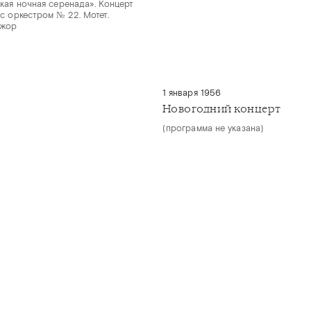
кая ночная серенада». Концерт
с оркестром № 22. Мотет.
ажор
1 января 1956
Новогодний концерт
(программа не указана)