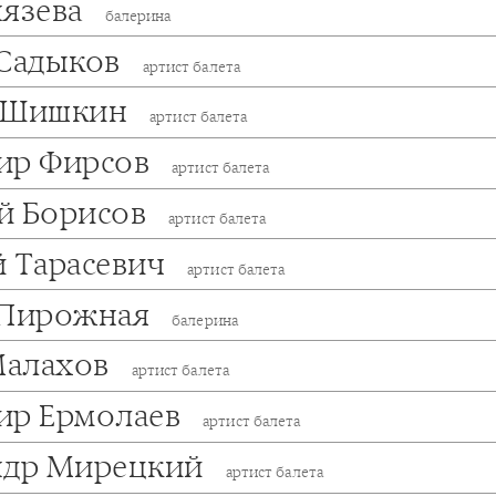
нязева
балерина
 Садыков
артист балета
 Шишкин
артист балета
ир Фирсов
артист балета
й Борисов
артист балета
й Тарасевич
артист балета
 Пирожная
балерина
алахов
артист балета
ир Ермолаев
артист балета
ндр Мирецкий
артист балета