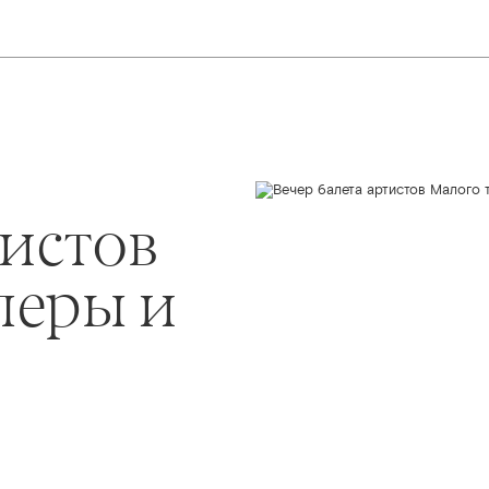
тистов
перы и