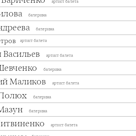
артист балета
илова
балерина
ндреева
балерина
етров
артист балета
й Васильев
артист балета
Шевченко
балерина
ий Маликов
артист балета
 Полюх
балерина
Мазун
балерина
итвиненко
артист балета