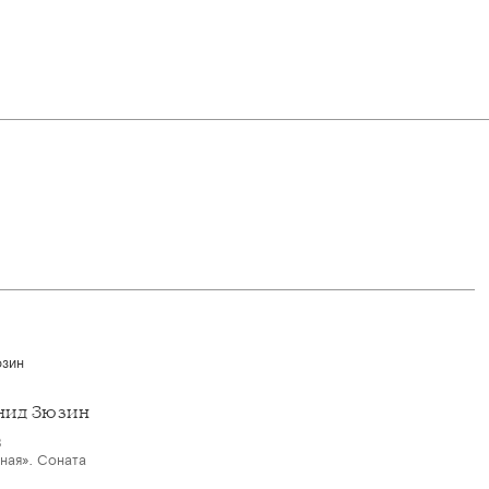
нид Зюзин
8
ная». Соната