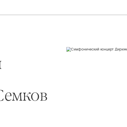
й
Семков