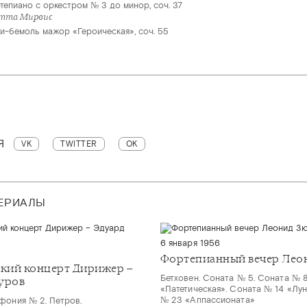
тепиано с оркестром № 3 до минор, соч. 37
етта Мирвис
-бемоль мажор «Героическая», соч. 55
Я
VK
TWITTER
OK
ТЕРИАЛЫ
6 января 1956
Фортепианный вечер Лео
кий концерт Дирижер –
Бетховен. Соната № 5. Соната № 
уров
«Патетическая». Соната № 14 «Лун
№ 23 «Аппассионата»
фония № 2. Петров.