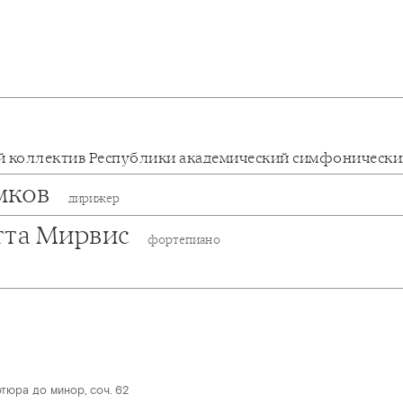
 коллектив Республики академический симфонически
мков
дирижер
тта Мирвис
фортепиано
тюра до минор, соч. 62