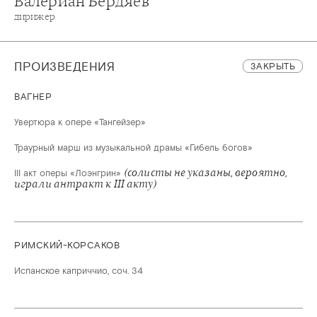
Валериан Бердяев
дирижер
ПРОИЗВЕДЕНИЯ
ЗАКРЫТЬ
ВАГНЕР
Увертюра к опере «Тангейзер»
Траурный марш из музыкальной драмы «Гибель богов»
(солисты не указаны, вероятно,
III акт оперы «Лоэнгрин»
играли антракт к III акту)
РИМСКИЙ-КОРСАКОВ
Испанское каприччио, соч. 34