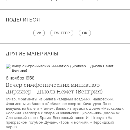
ПОДЕЛИТЬСЯ
VK
TWITTER
OK
ДРУГИЕ МАТЕРИАЛЫ
6 ноября 1958
Вечер симфонических миниатюр
Дирижер – Дьюла Немет (Венгрия)
Глиэр. Фрагменты из балета «Медный всадник». Чайковский.
Фрагменты из балета «Лебединое озеро». Хачатурян. Танец
девушек из балета «Гаянэ». Вальс из музыки к драме «Маскарад».
Россини. Увертюра к опере «Севильский цирюльник». Дворжак.
Славянский танец. Брамс. Венгерский танец. И. Штраус. «На
прекрасном голубом Дунае». «Гром и молния». «Персидский
марш»