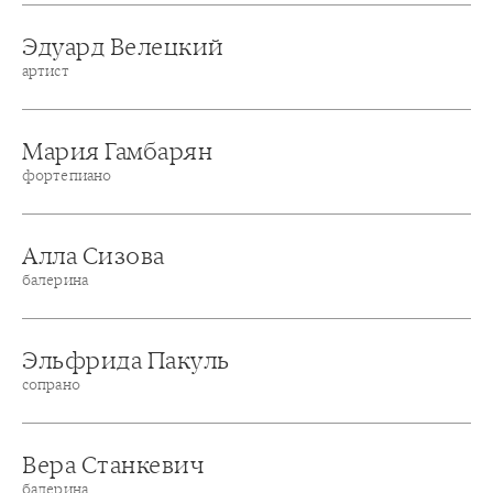
Эдуард Велецкий
артист
Мария Гамбарян
фортепиано
Алла Сизова
балерина
Эльфрида Пакуль
сопрано
Вера Станкевич
балерина