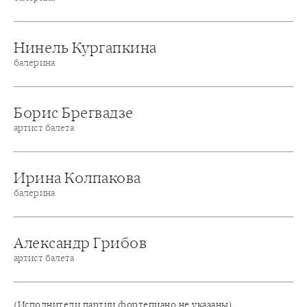
Нинель Кургапкина
балерина
Борис Брегвадзе
артист балета
Ирина Колпакова
балерина
Александр Грибов
артист балета
(Исполнители партии фортепиано не указаны)