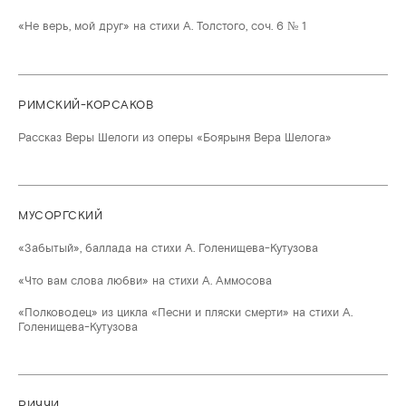
«Не верь, мой друг» на стихи А. Толстого, соч. 6 № 1
РИМСКИЙ-КОРСАКОВ
Рассказ Веры Шелоги из оперы «Боярыня Вера Шелога»
МУСОРГСКИЙ
«Забытый», баллада на стихи А. Голенищева-Кутузова
«Что вам слова любви» на стихи А. Аммосова
«Полководец» из цикла «Песни и пляски смерти» на стихи А.
Голенищева-Кутузова
РИЧЧИ