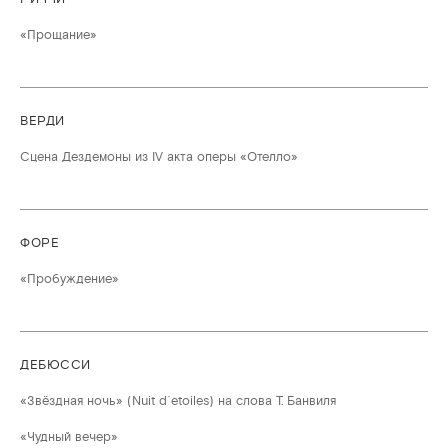
«Прощание»
ВЕРДИ
Сцена Дездемоны из IV акта оперы «Отелло»
ФОРЕ
«Пробуждение»
ДЕБЮССИ
«Звёздная ночь» (Nuit d`еtoiles) на слова Т. Банвиля
«Чудный вечер»