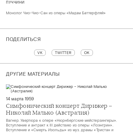
ПУЧЧИНИ
Монолог Чио-Чио-Сан из оперы «Мадам Баттерфляй»
ПОДЕЛИТЬСЯ
VK
TWITTER
OK
ДРУГИЕ МАТЕРИАЛЫ
14 марта 1959
Симфонический концерт Дирижер –
Николай Малько (Австралия)
Вагнер. Увертюра к опере «Нюрнбергские мейстерзингеры».
Вступление и антракт к III действию из оперы «Лоэнгрин».
Вступление и «Смерть Изольды» из муз. драмы «Тристан и