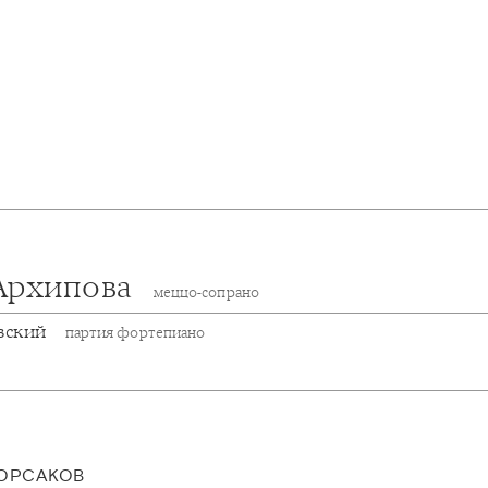
Архипова
меццо-сопрано
вский
партия фортепиано
ОРСАКОВ