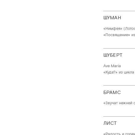
ШУМАН
«Нимфея» (Лотос)
«Посвящение» из
ШУБЕРТ
Ave Maria
«Куда?» из цикла
БРАМС
«Звучат нежней с
ЛИСТ
«Радость и горе»