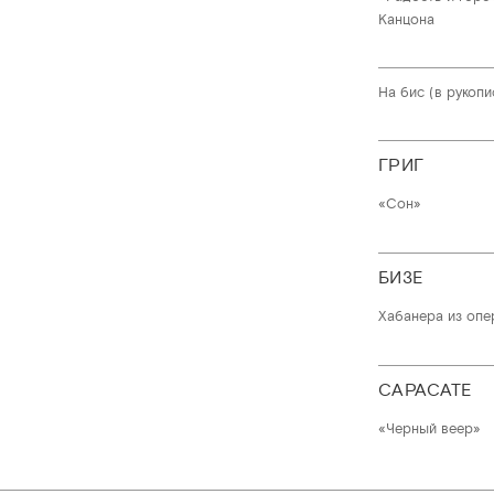
Канцона
На бис (в рукопи
ГРИГ
«Сон»
БИЗЕ
Хабанера из опе
САРАСАТЕ
«Черный веер»