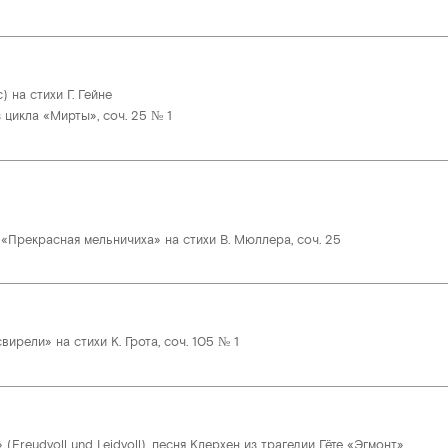
 на стихи Г. Гейне
 цикла «Мирты», соч. 25 № 1
 «Прекрасная мельничиха» на стихи В. Мюллера, соч. 25
вирели» на стихи К. Грота, соч. 105 № 1
 (Freudvoll und Leidvoll), песня Клерхен из трагедии Гёте «Эгмонт»