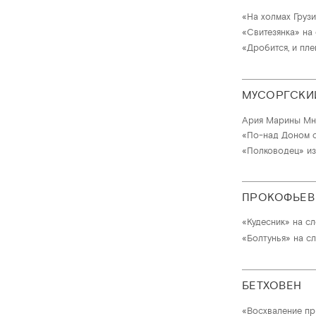
«На холмах Грузи
«Свитезянка» на с
«Дробится, и пле
МУСОРГСКИ
Ария Марины Мн
«По-над Доном са
«Полководец» из 
ПРОКОФЬЕВ
«Кудесник» на сл
«Болтунья» на сл
БЕТХОВЕН
«Восхваление п