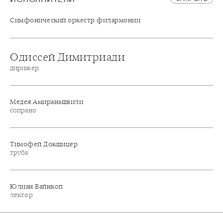
Симфонический оркестр филармонии
Одиссей Димитриади
дирижер
Медея Амиранашвили
сопрано
Тимофей Докшицер
труба
Юлиан Вайнкоп
лектор