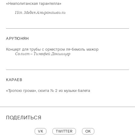
«Неаполитанская тарантелла»
Исп. Медея Амиранашвили
АРУТЮНЯН
Концерт для трубы с оркестром ля-бемоль мажор
Солист – Тимофей Докшицер
КАРАЕВ
«Тропою грома», сюита № 2 из музыки балета
ПОДЕЛИТЬСЯ
VK
TWITTER
OK