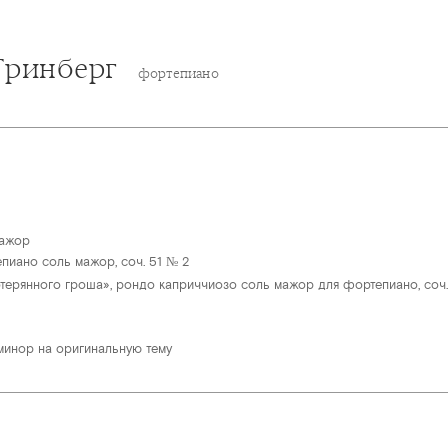
Гринберг
фортепиано
мажор
пиано соль мажор, соч. 51 № 2
отерянного гроша», рондо каприччиозо соль мажор для фортепиано, соч.
минор на оригинальную тему