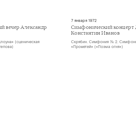
7 января 1972
й вечер Александр
Симфонический концерт 
Константин Иванов
клоуна» (сценическая
Скрябин. Симфония № 2. Симфон
тепова)
«Прометей» («Поэма огня»)
ARMONIA.SPB.RU