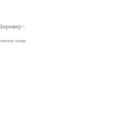
Дирижер –
ическая поэма
C