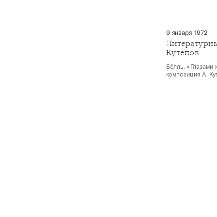
9 января 1972
Литературны
Кутепов
Бёлль. «Глазами 
композиция А. Ку
© Санкт-Петербургская филармония им. Д.Д.Шостаковича
PHILH