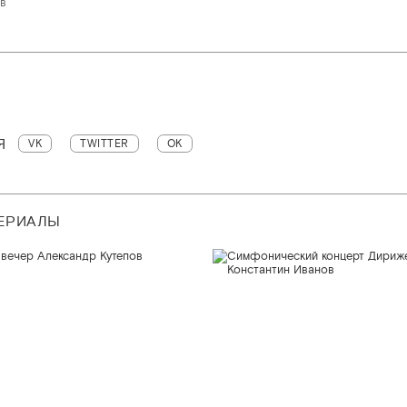
в
Я
VK
TWITTER
OK
ТЕРИАЛЫ