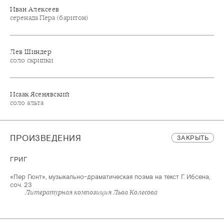
Иван Алексеев
серенада Пера (баритон)
Лев Шиндер
соло скрипки
Исаак Ясенявский
соло альта
ПРОИЗВЕДЕНИЯ
ЗАКРЫТЬ
ГРИГ
«Пер Гюнт», музыкально-драматическая поэма на текст Г. Ибсена,
соч. 23
Литературная композиция Льва Колесова