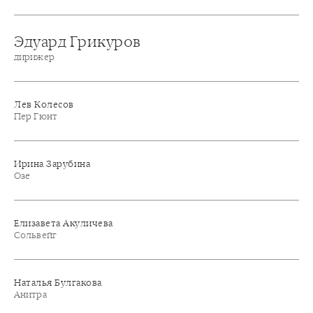
Эдуард Грикуров
дирижер
Лев Колесов
Пер Гюнт
Ирина Зарубина
Озе
Елизавета Акуличева
Сольвейг
Наталья Булгакова
Анитра