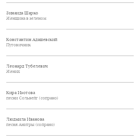
Зинаида Шарко
Женщина в зеленом
Константин Адашевский
Пуговичник
Леонард Тубелевич
Жених
Кира Изотова
песни Сольвейг (сопрано)
Людмила Иванова
песня Анитры (сопрано)