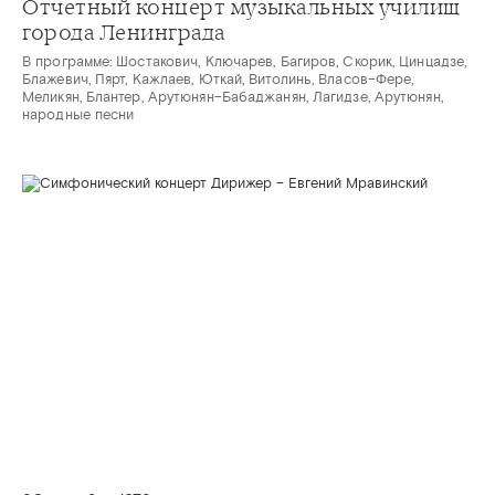
Отчетный концерт музыкальных училищ
города Ленинграда
В программе: Шостакович, Ключарев, Багиров, Скорик, Цинцадзе,
Блажевич, Пярт, Кажлаев, Юткай, Витолинь, Власов–Фере,
Меликян, Блантер, Арутюнян–Бабаджанян, Лагидзе, Арутюнян,
народные песни