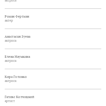
актриса
Роман Фертман
актер
Анастасия Зуева
актриса
Елена Наумкина
актриса
Кира Головко
актриса
Галикс Колчицкий
артист