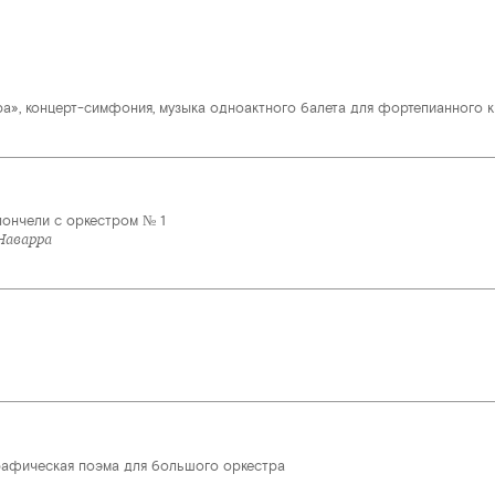
», концерт-симфония, музыка одноактного балета для фортепианного кви
лончели с оркестром № 1
Наварра
рафическая поэма для большого оркестра