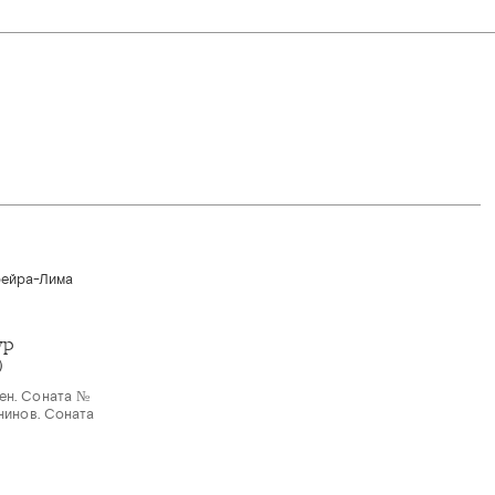
ур
)
ен. Соната №
анинов. Соната