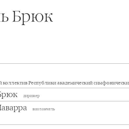
ь Брюк
 коллектив Республики академический симфоническ
Брюк
дирижер
Наварра
виолончель