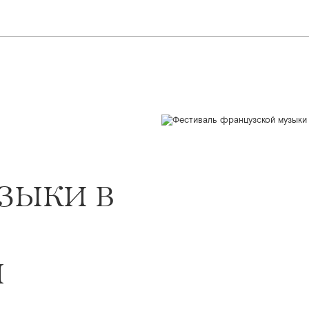
зыки в
й