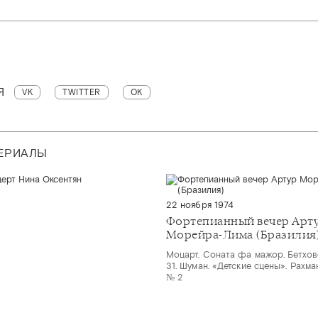
Я
VK
TWITTER
OK
ТЕРИАЛЫ
22 ноября 1974
Фортепианный вечер Арт
Морейра-Лима (Бразилия
Моцарт. Соната фа мажор. Бетхов
31. Шуман. «Детские сцены». Рахм
№ 2