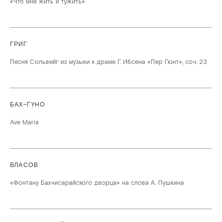
«Что мне жить и тужить»
ГРИГ
Песня Сольвейг из музыки к драме Г. Ибсена «Пер Гюнт», соч. 23
БАХ–ГУНО
Ave Maria
ВЛАСОВ
«Фонтану Бахчисарайского дворца» на слова А. Пушкина