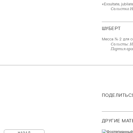
«Exsultate, jubil
Солистка Н
ШУБЕРТ
Месса № 2 для с
Солисты: Н
Партия орг
ПОДЕЛИТЬС
ДРУГИЕ МА
НАЗАД