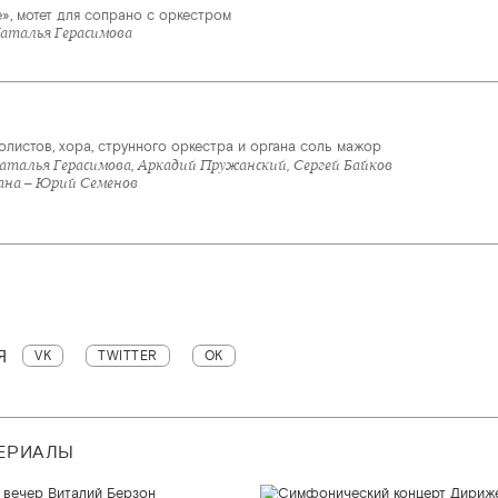
ate», мотет для сопрано с оркестром
аталья Герасимова
олистов, хора, струнного оркестра и органа соль мажор
аталья Герасимова, Аркадий Пружанский, Сергей Байков
ана – Юрий Семенов
Я
VK
TWITTER
OK
ТЕРИАЛЫ