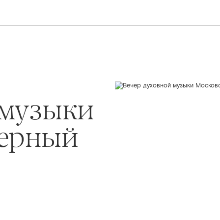
 музыки
мерный