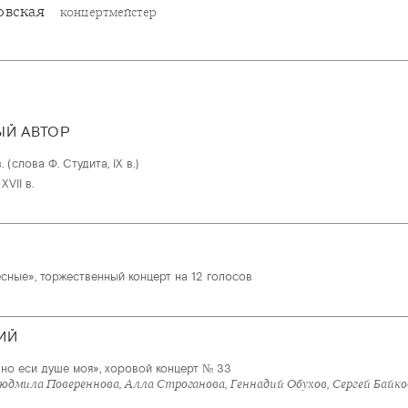
овская
концертмейстер
ЫЙ АВТОР
. (слова Ф. Студита, IX в.)
VII в.
сные», торжественный концерт на 12 голосов
ИЙ
но еси душе моя», хоровой концерт № 33
юдмила Повереннова, Алла Строганова, Геннадий Обухов, Сергей Байко