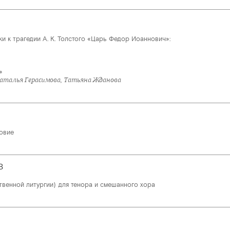
ки к трагедии А. К. Толстого «Царь Федор Иоаннович»:
»
»
аталья Герасимова, Татьяна Жданова
овие
В
твенной литургии) для тенора и смешанного хора