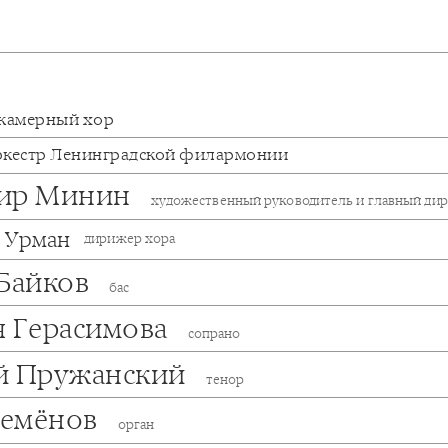
камерный хор
ркестр Ленинградской филармонии
ир Минин
художественный руководитель и главный ди
 Урман
дирижер хора
 Байков
бас
я Герасимова
сопрано
й Пружанский
тенор
емёнов
орган