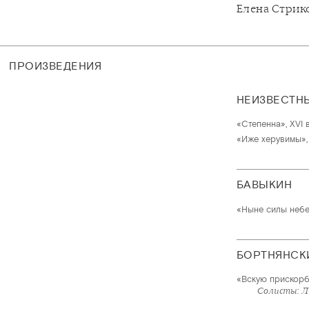
Елена Стрик
ПРОИЗВЕДЕНИЯ
НЕИЗВЕСТН
«Степенна», XVI в
«Иже херувимы», X
БАВЫКИН
«Ныне силы небе
БОРТНЯНСК
«Вскую прискорб
Солисты: Л