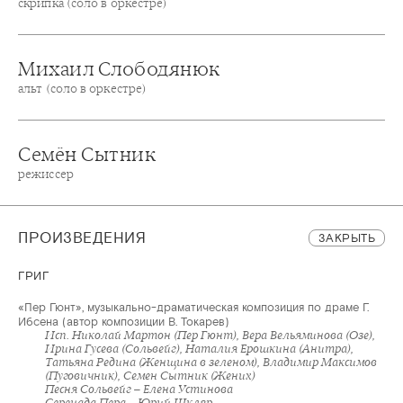
скрипка (соло в оркестре)
Михаил Слободянюк
альт (соло в оркестре)
Семён Сытник
режиссер
ПРОИЗВЕДЕНИЯ
ЗАКРЫТЬ
ГРИГ
«Пер Гюнт», музыкально-драматическая композиция по драме Г.
Ибсена (автор композиции В. Токарев)
Исп. Николай Мартон (Пер Гюнт), Вера Вельяминова (Озе),
Ирина Гусева (Сольвейг), Наталия Ерошкина (Анитра),
Татьяна Редина (Женщина в зеленом), Владимир Максимов
(Пуговичник), Семен Сытник (Жених)
Песня Сольвейг – Елена Устинова
Серенада Пера – Юрий Шкляр