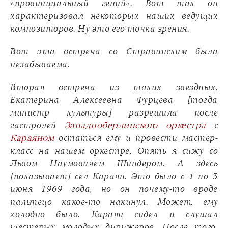
«провинциальный гений». Вот так он
характеризовал некоторых наших ведущих
композиторов. Ну это его точка зрения.
Вот эта встреча со Стравинским была
незабываема.
Вторая встреча из таких звездных.
Екатерина Алексеевна Фурцева [тогда
министр культуры] разрешила после
гастролей
Западноберлинского оркестра
с
Караяном
остаться ему и провести мастер-
класс на нашем оркестре. Опять я сижу со
Львом Наумовичем Шиндером. А здесь
[показывает] сел Караян. Это было с 1 по 3
июня 1969 года, но он почему-то вроде
пальтецо какое-то накинул. Может, ему
холодно было. Караян сидел и слушал
шестерых молодых дирижеров. После того,