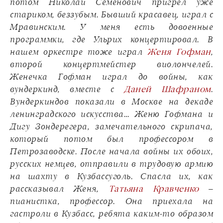
потом Николай Семенович пригрел уже
стариком, беззубым. Бывший красавец, играл с
Мравинским. У меня есть довоенные
программки, где Ульрих концертировал. В
нашем оркестре тоже играл
Женя Гофман
,
второй концертмейстер виолончелей.
Женечка Гофман играл до войны, как
вундеркинд, вместе с
Даней Шафраном
.
Вундеркиндов показали в Москве на декаде
ленинградского искусства… Женю Гофмана и
Дигу Зондерегера, замечательного скрипача,
который потом был профессором в
Петрозаводске. После начала войны их обоих,
русских немцев, отправили в трудовую армию
на шахту в Кузбассуголь. Спасла их, как
рассказывал Женя,
Т
атьяна Кравченко
–
пианистка, профессор. Она приехала на
гастроли в Кузбасс, ребята каким-то образом