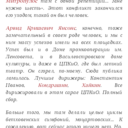
Митропулос
там с одной репетиции... Мне
нужно шесть». Этот конфликт закончился
его уходом, такой он был человек.
Арвид Кришевич Янсонс
, конечно, тоже
замечательный в своем роде человек, и мы с
ним массу успехов имели на всех площадках.
Успех был и в Доме промкооперации им.
Ленсовета, и в Василеостровском доме
культуры, и даже в ЦПКиО, где был летний
театр. Он сгорел, по-моему. Сюда публика
ломилась. Лучшие дирижеры: Константин
Иванов,
Кондрашин
,
Хайкин
. Все
дирижировали в этом сарае ЦПКиО. Полный
сбор.
Больше того, мы там делали целые циклы
бетховенских симфоний, моцартовских… К
сожалению, вот сейчас этого ничего нет. Но,