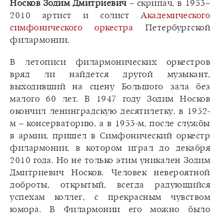
Носков Зодим Дмитриевич
– скрипач, в 1953–
2010 артист и солист
Академического
симфонического оркестра
Петербургской
филармонии.
В летописи филармонических оркестров
вряд ли найдется другой музыкант,
выходивший на сцену Большого зала без
малого 60 лет. В 1947 году Зодим Носков
окончил ленинградскую десятилетку, в 1952-
м – консерваторию, а в 1953-м, после службы
в армии, пришел в Симфонический оркестр
филармонии, в котором играл до декабря
2010 года. Но не только этим уникален Зодим
Дмитриевич Носков. Человек невероятной
доброты, открытый, всегда радующийся
успехам коллег, с прекрасным чувством
юмора. В Филармонии его можно было