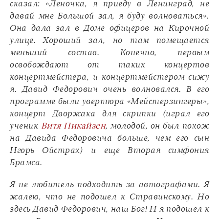
сказал: «Леночка, я приеду в Ленинград, не
давай мне Большой зал, я буду волноваться».
Она дала зал в Доме офицеров на Кирочной
улице. Хороший зал, но там помещается
меньший состав. Конечно, первым
освобождают от таких концертов
концертмейстера, и концертмейстером сижу
я. Давид Федорович очень волновался. В его
программе были увертюра «Мейстерзингеры»,
концерт Дворжака для скрипки (играл его
ученик
Витя Пикайзен
, молодой, он был похож
на Давида Федоровича больше, чем его сын
Игорь Ойстрах) и еще Вторая симфония
Брамса.
Я не любитель подходить за автографами. Я
жалею, что не подошел к Стравинскому. Но
здесь Давид Федорович, наш Бог! И я подошел к