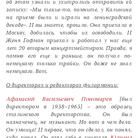
об этом узнали и ухитрились отправить ей
записку: «Мы такие-то, помните, у Калинина
на приеме были и играли на ленинградской
декаде». И вы знаете, прошло. Она приехала в
Москву, добилась, чтобы их освободили. И
Женя Гофман приехал и работал у нас еще
лет 20 вторым концертмейстером. Правда, я
помню его еще и раньше, он получал по-
немецкому только тройки. Он даже не знал
немецкого. Вот.
О директорах и редакторах филармонии:
Афанасий Васильевич Пономарев
[был
директором в 1938–1963] – это образец
сталинского директорства. Он был
назначенец, не музыкант. Но вот в чем дело.
Он умница! И первое, что он сделал, он понял,
куда попал. Он взял себе в учителя
Юлиана