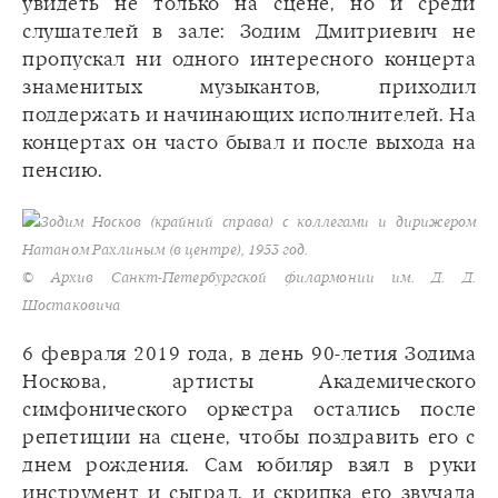
увидеть не только на сцене, но и среди
слушателей в зале: Зодим Дмитриевич не
пропускал ни одного интересного концерта
знаменитых музыкантов, приходил
поддержать и начинающих исполнителей. На
концертах он часто бывал и после выхода на
пенсию.
Зодим Носков (крайний справа) с коллегами и дирижером
Натаном Рахлиным (в центре), 1953 год.
© Архив Санкт-Петербургской филармонии им. Д. Д.
Шостаковича
6 февраля 2019 года, в день 90-летия Зодима
Носкова, артисты Академического
симфонического оркестра остались после
репетиции на сцене, чтобы поздравить его с
днем рождения. Сам юбиляр взял в руки
инструмент и сыграл, и скрипка его звучала