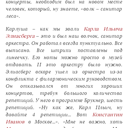
концерты, необходим был на новом месте
человек, который, ну знаете, «волк – санитар
леса».
Карлуша – как мы звали
Карла Ильича
Элиасберга
– это и был наш волчок, санитар
оркестра. Он работал всегда пунктуально. Все
выписано. Все штрихи поставлены под
линеечку. Его ноты можно просто в музей
отдавать. И это оркестру было нужно.
Элиасберг вскоре ушел из оркестра из-за
конфликта с филармоническим руководством.
Он отказывался от многих хороших
концертов, требуя большого количества
репетиций. У него в программе Брукнер, шесть
репетиций. «Ну как же, Карл Ильич, ну
давайте 4 репетиции… Вот
Константин
Иванов
в Москве…». «Мне не важно, хоть