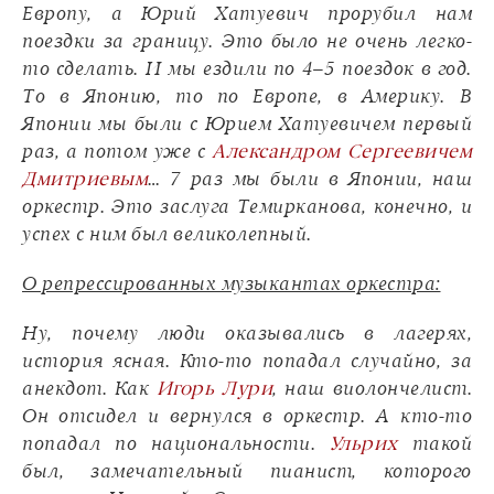
Европу, а Юрий Хатуевич прорубил нам
поездки за границу. Это было не очень легко-
то сделать. И мы ездили по 4–5 поездок в год.
То в Японию, то по Европе, в Америку. В
Японии мы были с Юрием Хатуевичем первый
раз, а потом уже с
Александром Сергеевичем
Дмитриевым
… 7 раз мы были в Японии, наш
оркестр. Это заслуга Темирканова, конечно, и
успех с ним был великолепный.
О репрессированных музыкантах оркестра:
Ну, почему люди оказывались в лагерях,
история ясная. Кто-то попадал случайно, за
анекдот. Как
Игорь Лури
, наш виолончелист.
Он отсидел и вернулся в оркестр. А кто-то
попадал по национальности.
Ульрих
такой
был, замечательный пианист, которого