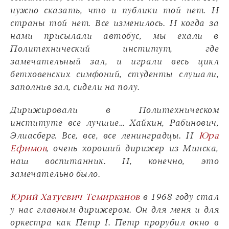
нужно сказать, что и публики той нет. И
страны той нет. Все изменилось. И когда за
нами присылали автобус, мы ехали в
Политехнический институт, где
замечательный зал, и играли весь цикл
бетховенских симфоний, студенты слушали,
заполнив зал, сидели на полу.
Дирижировали в Политехническом
институте все лучшие… Хайкин, Рабинович,
Элиасберг. Все, все, все ленинградцы. И
Юра
Ефимов
, очень хороший дирижер из Минска,
наш воспитанник. И, конечно, это
замечательно было.
Юрий Хатуевич Темирканов
в 1968 году стал
у нас главным дирижером. Он для меня и для
оркестра как Петр I. Петр прорубил окно в