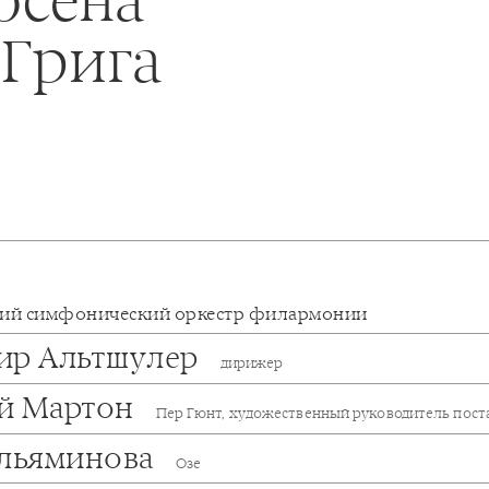
 Грига
кий симфонический оркестр филармонии
ир Альтшулер
дирижер
й Мартон
Пер Гюнт, художественный руководитель пост
ельяминова
Озе