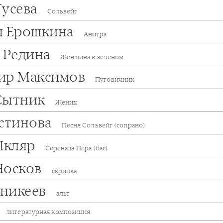
Гусева
Сольвейг
я Ерошкина
Анитра
а Редина
Женщина в зеленом
ир Максимов
Пуговичник
Сытник
Жених
Устинова
Песня Сольвейг (сопрано)
Шкляр
Серенада Пера (бас)
Носков
скрипка
никеев
альт
литературная композиция