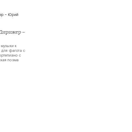
Дирижер –
 музыки к
т для фагота с
ортепиано с
ская поэма