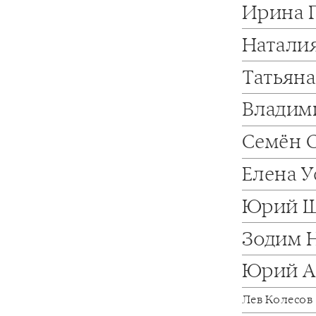
Ирина 
Натали
Татьян
Владим
Семён 
Елена 
Юрий 
Зодим 
Юрий А
Лев Колесов