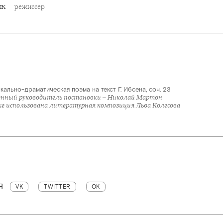
ик
режиссер
кально-драматическая поэма на текст Г. Ибсена, соч. 23
нный руководитель постановки – Николай Мартон
ке использована литературная композиция Льва Колесова
Я
VK
TWITTER
OK