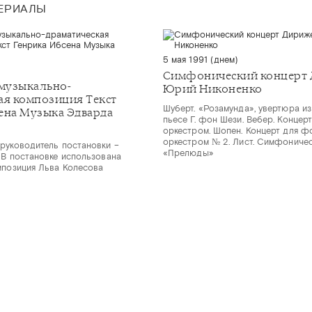
ТЕРИАЛЫ
5 мая 1991 (днем)
Симфонический концерт 
 музыкально-
Юрий Никоненко
ая композиция Текст
Шуберт. «Розамунда», увертюра из
ена Музыка Эдварда
пьесе Г. фон Шези. Вебер. Концер
оркестром. Шопен. Концерт для ф
оркестром № 2. Лист. Симфониче
руководитель постановки –
«Прелюды»
 В постановке использована
мпозиция Льва Колесова