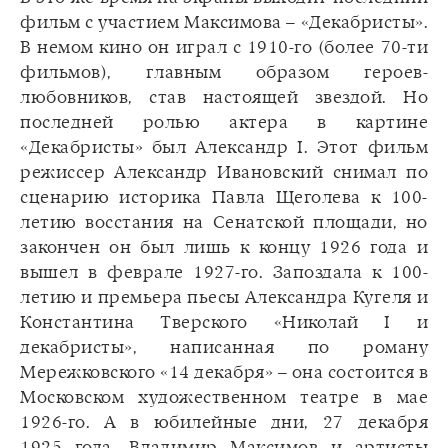
фильм с участием Максимова – «Декабристы».
В немом кино он играл с 1910-го (более 70-ти
фильмов), главным образом героев-
любовников, став настоящей звездой. Но
последней ролью актера в картине
«Декабристы» был Александр I. Этот фильм
режиссер Александр Ивановский снимал по
сценарию историка Павла Щеголева к 100-
летию восстания на Сенатской площади, но
закончен он был лишь к концу 1926 года и
вышел в феврале 1927-го. Запоздала к 100-
летию и премьера пьесы Александра Кугеля и
Константина Тверского «Николай I и
декабристы», написанная по роману
Мережковского «14 декабря» – она состоится в
Московском художественном театре в мае
1926-го. А в юбилейные дни, 27 декабря
1925 года, Владимир Максимов и артисты