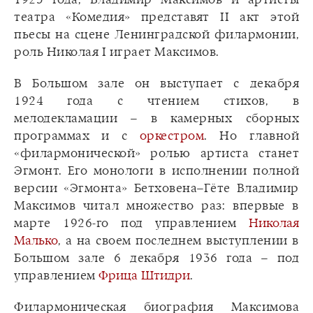
театра «Комедия» представят II акт этой
пьесы на сцене Ленинградской филармонии,
роль Николая I играет Максимов.
В Большом зале он выступает с декабря
1924 года с чтением стихов, в
мелодекламации – в камерных сборных
программах и с
оркестром
. Но главной
«филармонической» ролью артиста станет
Эгмонт. Его монологи в исполнении полной
версии «Эгмонта» Бетховена–Гёте Владимир
Максимов читал множество раз: впервые в
марте 1926-го под управлением
Николая
Малько
, а на своем последнем выступлении в
Большом зале 6 декабря 1936 года – под
управлением
Фрица Штидри
.
Филармоническая биография Максимова