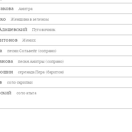
гакова
Анитра
рко
Женщина в зеленом
 Адашевский
Пуговичник
ритонов
Жених
ва
песни Сольвейг (сопрано)
анова
песня Анитры (сопрано)
лошин
серенада Пера (баритон)
ов
соло скрипки
вский
соло альта