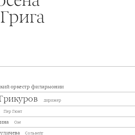
 Грига
кий оркестр филармонии
 Грикуров
дирижер
Пер Гюнт
бина
Озе
куличева
Сольвейг