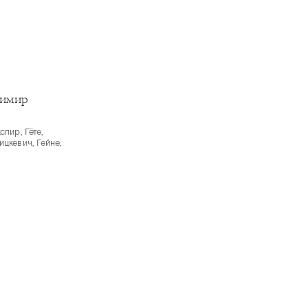
димир
пир, Гёте,
цкевич, Гейне,