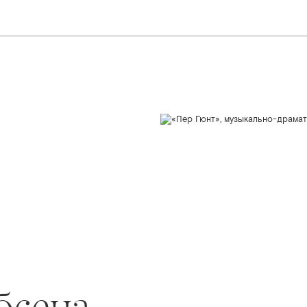
бсена