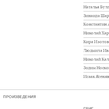
Наталья Бул
Зинаида Ша
Константин
Николай Ха
Кира Изото
Людмила Ив
Николай Ка
Зодим Носк
Исаак Ясеня
ПРОИЗВЕДЕНИЯ
ГРИГ