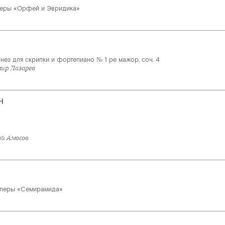
перы «Орфей и Эвридика»
нез для скрипки и фортепиано № 1 ре мажор, соч. 4
мир Лазарев
Н
ай Амосов
 оперы «Семирамида»