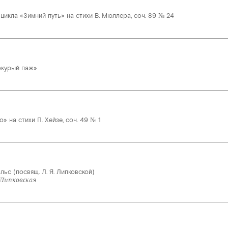
икла «Зимний путь» на стихи В. Мюллера, соч. 89 № 24
окурый паж»
» на стихи П. Хейзе, соч. 49 № 1
льс (посвящ. Л. Я. Липковской)
 Липковская