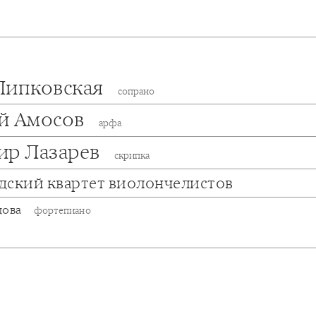
Липковская
сопрано
й Амосов
арфа
ир Лазарев
скрипка
дский квартет виолончелистов
дова
фортепиано