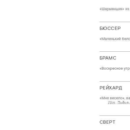
«Шарманщик» из ц
БЮССЕР
«Маленький бел
БРАМС
«Воскресное утро
РЕЙХАРД
«Мне весело», ва
Исп. Лидия
СВЕРТ