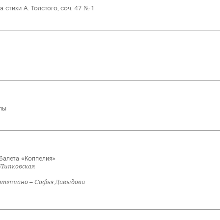
 стихи А. Толстого, соч. 47 № 1
лы
 балета «Коппелия»
 Липковская
тепиано – Софья Давыдова