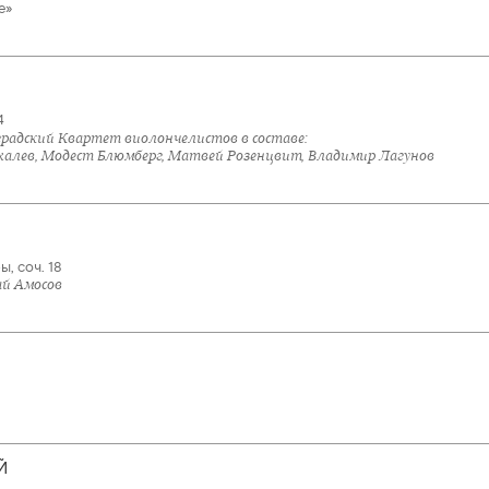
e»
4
градский Квартет виолончелистов в составе:
халев, Модест Блюмберг, Матвей Розенцвит, Владимир Лагунов
, соч. 18
ай Амосов
Й