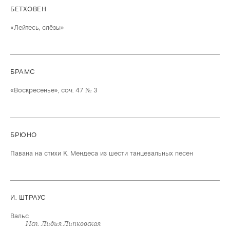
БЕТХОВЕН
«Лейтесь, слёзы»
БРАМС
«Воскресенье», соч. 47 № 3
БРЮНО
Павана на стихи К. Мендеса из шести танцевальных песен
И. ШТРАУС
Вальс
Исп. Лидия Липковская