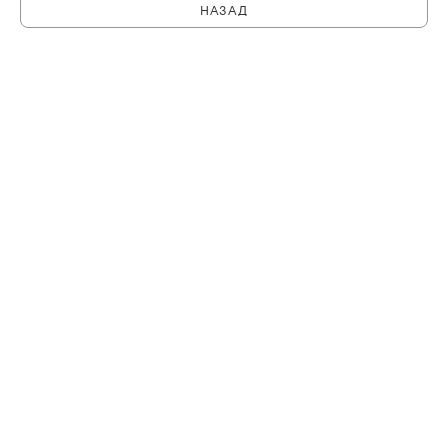
НАЗАД
C
PHILHARMONIA.SPB.RU