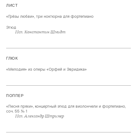
ЛИСТ
«Грёзы любви», три ноктюрна для фортепиано
Этюд
Исп. Константин Шмидт
ГЛЮК
«Мелодия» из оперы «Орфей и Эвридика»
ПОППЕР
«Песня пряхи», концертный этюд для виолончели и фортепиано,
соч. 55 № 1
Исп. Александр Штример