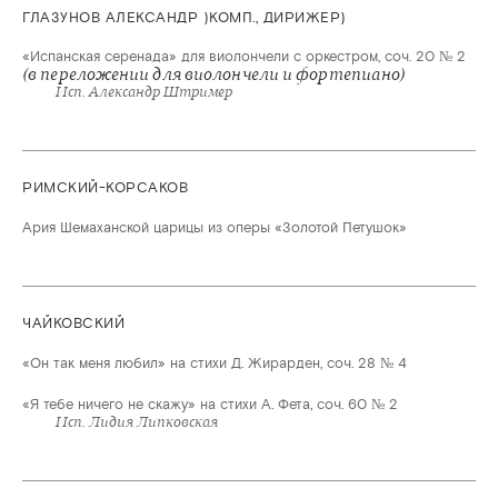
ГЛАЗУНОВ АЛЕКСАНДР )КОМП., ДИРИЖЕР)
«Испанская серенада» для виолончели с оркестром, соч. 20 № 2
(в переложении для виолончели и фортепиано)
Исп. Александр Штример
РИМСКИЙ-КОРСАКОВ
Ария Шемаханской царицы из оперы «Золотой Петушок»
ЧАЙКОВСКИЙ
«Он так меня любил» на стихи Д. Жирарден, соч. 28 № 4
«Я тебе ничего не скажу» на стихи А. Фета, соч. 60 № 2
Исп. Лидия Липковская