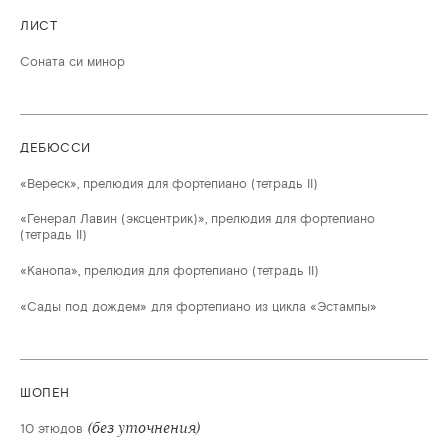
ЛИСТ
Соната си минор
ДЕБЮССИ
«Вереск», прелюдия для фортепиано (тетрадь II)
«Генерал Лавин (эксцентрик)», прелюдия для фортепиано
(тетрадь II)
«Канопа», прелюдия для фортепиано (тетрадь II)
«Сады под дождем» для фортепиано из цикла «Эстампы»
ШОПЕН
(без уточнения)
10 этюдов