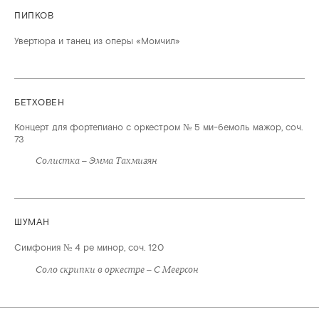
ПИПКОВ
Увертюра и танец из оперы «Момчил»
БЕТХОВЕН
Концерт для фортепиано с оркестром № 5 ми-бемоль мажор, соч.
73
Солистка – Эмма Тахмизян
ШУМАН
Симфония № 4 ре минор, соч. 120
Соло скрипки в оркестре – С Меерсон