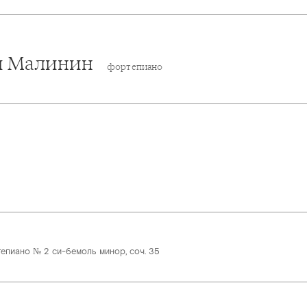
й Малинин
фортепиано
епиано № 2 си-бемоль минор, соч. 35