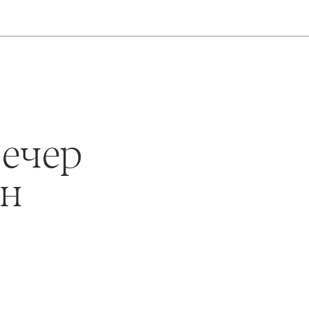
ечер
ин