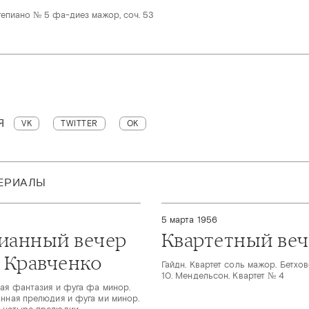
епиано № 5 фа-диез мажор, соч. 53
Я
VK
TWITTER
OK
ТЕРИАЛЫ
5 марта 1956
ианный вечер
Квартетный ве
 Кравченко
Гайдн. Квартет соль мажор. Бетхов
10. Мендельсон. Квартет № 4
ная фантазия и фуга фа минор.
анная прелюдия и фуга ми минор.