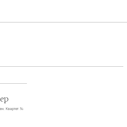
чер
ен. Квартет №