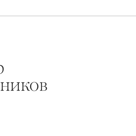
р
рников