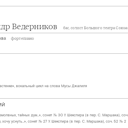
ндр Ведерников
бас, солист Большого театра Союза
ова
фортепиано
астенке», вокальный цикл на слова Мусы Джалиля
ИЙ
змолвных, тайных дум...», сонет № 30 У. Шекспира (в пер. С. Маршака), соч
 хочу уснуть...», сонет № 27 У. Шекспира (в пер. С. Маршака), соч. 52 № 2