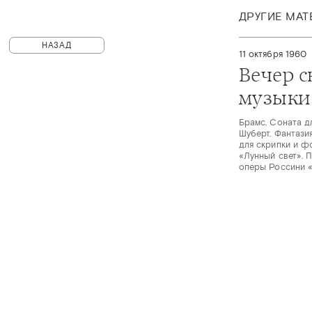
ДРУГИЕ МА
НАЗАД
11 октября 1960
Вечер 
музыки
Брамс. Соната д
Шуберт. Фантази
для скрипки и ф
«Лунный свет». П
оперы Россини 