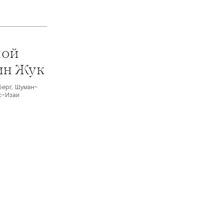
ной
ин Жук
берг, Шуман–
с–Изаи