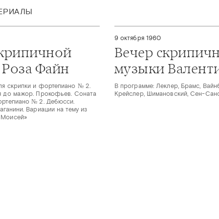
ТЕРИАЛЫ
9 октября 1960
скрипичной
Вечер скрипич
 Роза Файн
музыки Валент
ля скрипки и фортепиано № 2.
В программе: Леклер, Брамс, Вайн
я до мажор. Прокофьев. Соната
Крейслер, Шимановский, Сен-Сан
ортепиано № 2. Дебюсси.
аганини. Вариации на тему из
«Моисей»