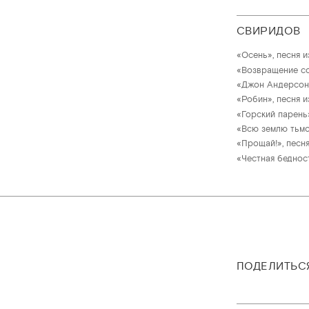
СВИРИДОВ
«Осень», песня и
«Возвращение сол
«Джон Андерсон»,
«Робин», песня и
«Горский парень»
«Всю землю тьмой
«Прощай!», песня
«Честная бедност
ПОДЕЛИТЬС