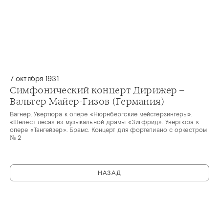
7 октября 1931
Симфонический концерт Дирижер –
Вальтер Майер-Гизов (Германия)
Вагнер. Увертюра к опере «Нюрнбергские мейстерзингеры».
«Шелест леса» из музыкальной драмы «Зигфрид». Увертюра к
опере «Тангейзер». Брамс. Концерт для фортепиано с оркестром
№ 2
НАЗАД