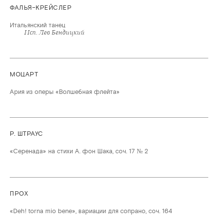
ФАЛЬЯ–КРЕЙСЛЕР
Итальянский танец
Исп. Лев Бендицкий
МОЦАРТ
Ария из оперы «Волшебная флейта»
Р. ШТРАУС
«Серенада» на стихи А. фон Шака, соч. 17 № 2
ПРОХ
«Deh! torna mio bene», вариации для сопрано, соч. 164