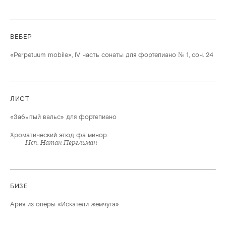
ВЕБЕР
«Perpetuum mobile», IV часть сонаты для фортепиано № 1, соч. 24
ЛИСТ
«Забытый вальс» для фортепиано
Хроматический этюд фа минор
Исп. Натан Перельман
БИЗЕ
Ария из оперы «Искатели жемчуга»