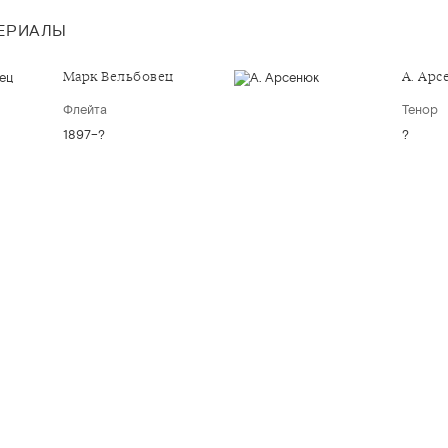
ТЕРИАЛЫ
Марк Вельбовец
А. Арс
Флейта
Тенор
1897–?
?