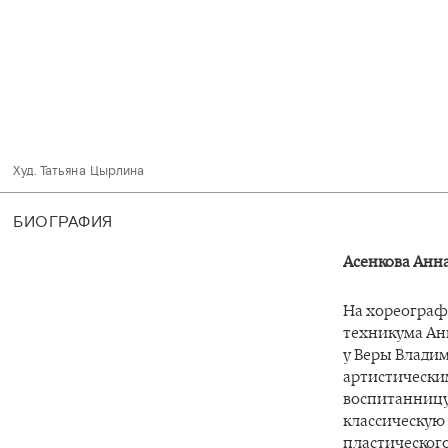
Худ. Татьяна Цырлина 
БИОГРАФИЯ
Асенкова Анн
На хореограф
техникума Анн
у Веры Влади
артистически
воспитанницу
классическую
пластического