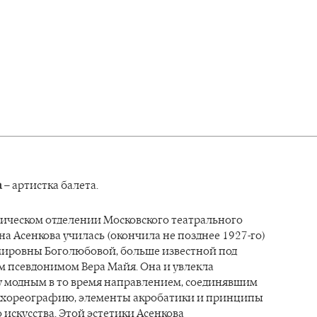
а
– артистка балета.
ическом отделении Московского театрального
а Асенкова училась (окончила не позднее 1927-го)
мировны Боголюбовой, больше известной под
м псевдонимом Вера Майя. Она и увлекла
 модным в то время направлением, соединявшим
 хореографию, элементы акробатики и принципы
 искусства. Этой эстетики Асенкова