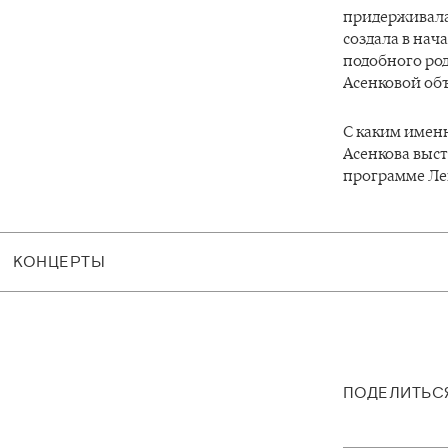
придерживалас
создала в нач
подобного род
Асенковой объ
С каким имен
Асенкова выст
программе Ле
КОНЦЕРТЫ
ПОДЕЛИТЬС