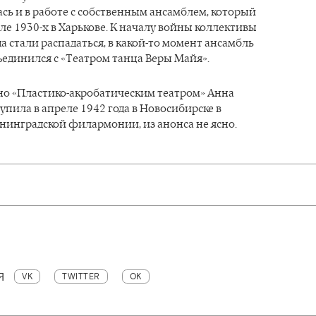
ь и в работе с собственным ансамблем, который
але 1930-х в Харькове. К началу войны коллективы
а стали распадаться, в какой-то момент ансамбль
единился с «Театром танца Веры Майя».
но «Пластико-акробатическим театром» Анна
упила в апреле 1942 года в Новосибирске в
нинградской филармонии, из анонса не ясно.
Я
VK
TWITTER
OK