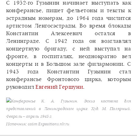
С 1932-го Гузынин начинает выступать как
конферансье, пишет фельетоны и тексты к
эстрадным номерам, до 1964 года числится
артистом Ленгосэстрады. Во время блокады
Константин Алексеевич остался в
Ленинграде. С 1942 года он возглавлял
концертную бригаду, с ней выступал на
фронте, в госпиталях, неоднократно вел
концерты и в Большом зале филармонии. С
1943 года Константин Гузынин стал
конферансье Фронтового цирка, которым
руководил
Евгений Гершуни
.
Конферансье К. А. Гузынин. Эскиз костюма для
представлений в Ленинградском цирке. Худ. М. Полярный.
Февраль – апрель 1945 г.
Источник: сайт Expositions.nlr.ru