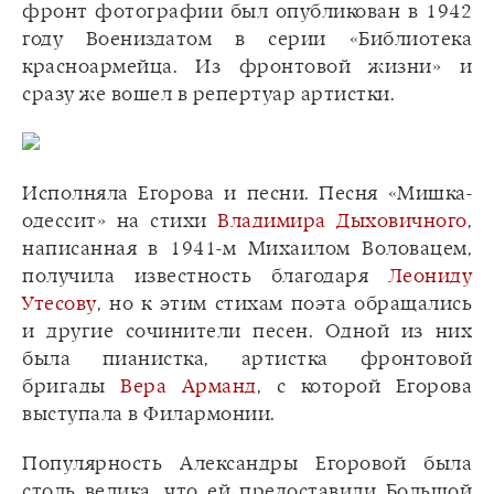
фронт фотографии был опубликован в 1942
году Воениздатом в серии «Библиотека
красноармейца. Из фронтовой жизни» и
сразу же вошел в репертуар артистки.
Исполняла Егорова и песни. Песня «Мишка-
одессит» на стихи
Владимира Дыховичного
,
написанная в 1941-м Михаилом Воловацем,
получила известность благодаря
Леониду
Утесову
, но к этим стихам поэта обращались
и другие сочинители песен. Одной из них
была пианистка, артистка фронтовой
бригады
Вера Арманд
, с которой Егорова
выступала в Филармонии.
Популярность Александры Егоровой была
столь велика, что ей предоставили Большой