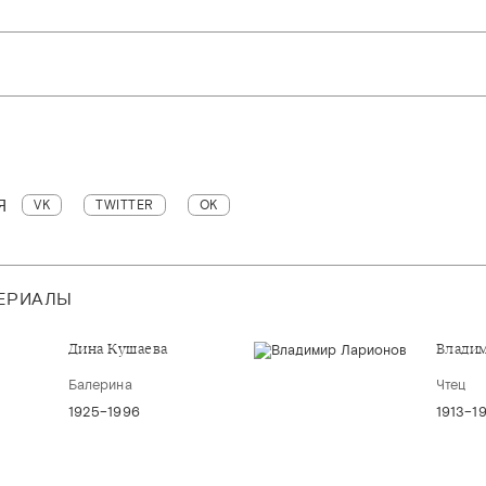
Я
VK
TWITTER
OK
ТЕРИАЛЫ
Дина Кушаева
Влади
Балерина
Чтец
1925–1996
1913–1