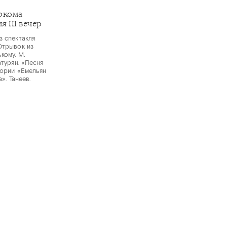
ркома
 III вечер
з спектакля
Отрывок из
кому. М.
атурян. «Песня
тории «Емельян
». Танеев.
C