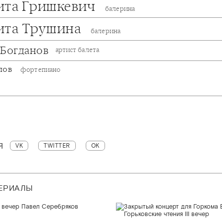
ита Гришкевич
балерина
ита Трушина
балерина
 Богданов
артист балета
пов
фортепиано
Я
VK
TWITTER
OK
ТЕРИАЛЫ