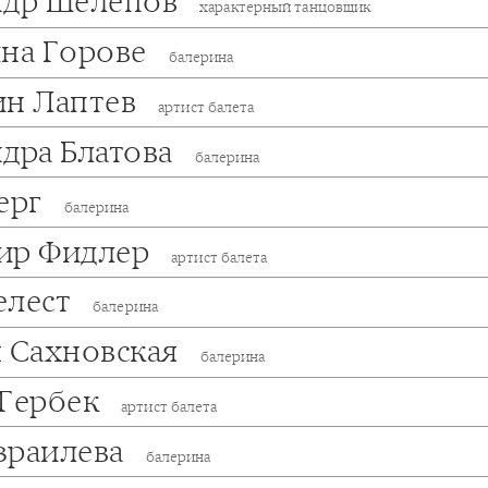
ндр Шелепов
характерный танцовщик
ина Горове
балерина
ин Лаптев
артист балета
дра Блатова
балерина
Берг
балерина
ир Фидлер
артист балета
елест
балерина
я Сахновская
балерина
 Гербек
артист балета
зраилева
балерина