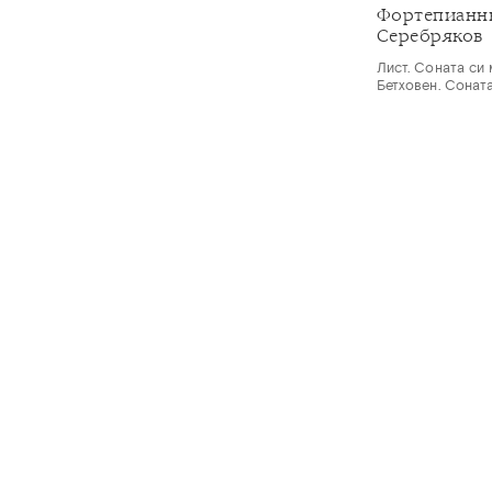
Фортепианны
Серебряков
Лист. Соната си
Бетховен. Сонат
© Санкт-Петербургская филармония им. Д.Д.Шостаковича
PHILH