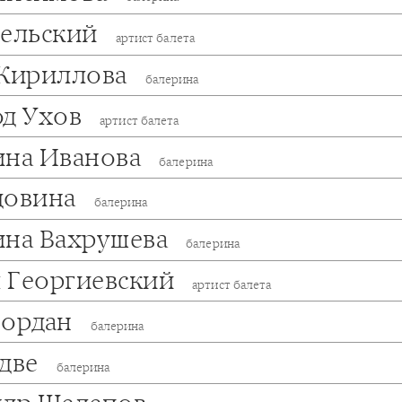
Бельский
артист балета
 Кириллова
балерина
од Ухов
артист балета
ина Иванова
балерина
довина
балерина
ина Вахрушева
балерина
 Георгиевский
артист балета
Иордан
балерина
адве
балерина