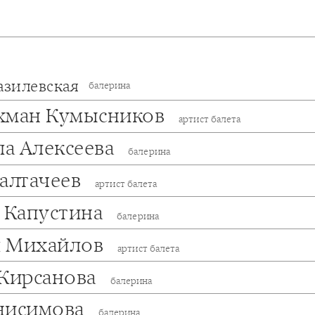
азилевская
балерина
хман Кумысников
артист балета
а Алексеева
балерина
Балтачеев
артист балета
а Капустина
балерина
 Михайлов
артист балета
 Кирсанова
балерина
нисимова
балерина