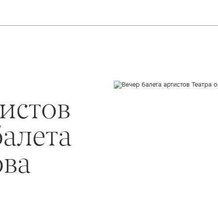
тистов
балета
ова