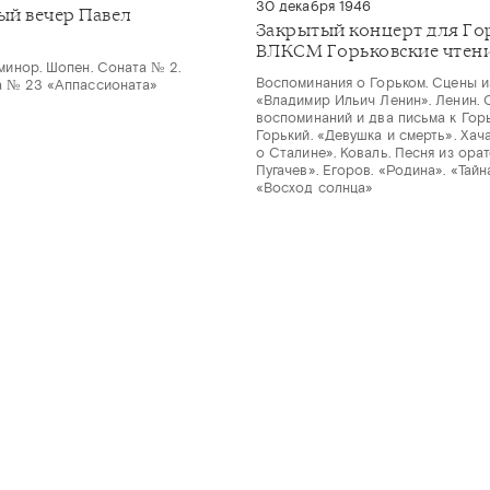
30 декабря 1946
й вечер Павел
Закрытый концерт для Го
ВЛКСМ Горьковские чтения
 минор. Шопен. Соната № 2.
Воспоминания о Горьком. Сцены и
а № 23 «Аппассионата»
«Владимир Ильич Ленин». Ленин. 
воспоминаний и два письма к Горь
Горький. «Девушка и смерть». Хач
о Сталине». Коваль. Песня из ора
Пугачев». Егоров. «Родина». «Тайна
«Восход солнца»
ARMONIA.SPB.RU