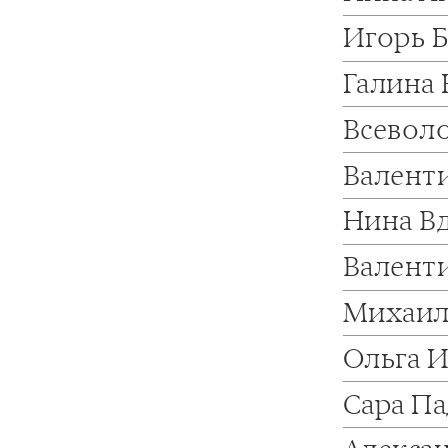
Игорь 
Галина
Всевол
Валент
Нина В
Валент
Михаил
Ольга 
Сара П