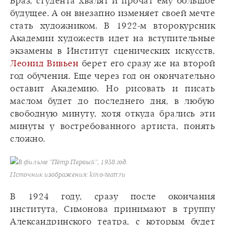
Браз, студента хвалят и прочат ему большое
будущее. А он внезапно изменяет своей мечте
стать художником. В 1922-м второкурсник
Академии художеств идет на вступительные
экзамены в Институт сценических искусств,
Леонид Вивьен
берет его сразу же на второй
год обучения. Еще через год он окончательно
оставит Академию. Но рисовать и писать
маслом будет до последнего дня, в любую
свободную минуту, хотя откуда брались эти
минуты у востребованного артиста, понять
сложно.
В фильме "Пётр Первый", 1938 год.
Источник изображения: kino-teatr.ru
В 1924 году, сразу после окончания
института, Симонова принимают в труппу
Александринского театра, с которым будет