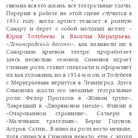
связана вся его жизнь, все театральные удачи.
Перерыв в работе на этой сцене случится в
1931 году, когда артист уезжает в родную
Самару и берет с собой молодых коллег –
Юрия Толубеева
и
Василия Меркурьева
.
«Ленинградский десант»
, как называли их в
Самарском краевом театре, проработает
здесь несколько сезонов, Симонов играет
главные роли, ставит спектакли и оформляет
их как художник, но в 1934-м и он, и Толубеев
с Меркурьевым вернутся в Ленинград. Здесь
Симонова ждали его звездные театральные
роли: Федор Протасов в «Живом трупе»,
Лаврецкий в «Дворянском гнезде», Флягин в
«Очарованном страннике», Сальери в
«Маленьких трагедиях», Борис Годунов,
Астров, Сатин… В кино на роли везло меньше,
хотя снимался Симонов немало, еще с эпохи