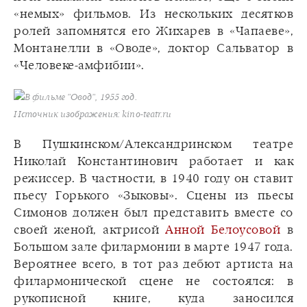
«немых» фильмов. Из нескольких десятков
ролей запомнятся его Жихарев в «Чапаеве»,
Монтанелли в «Оводе», доктор Сальватор в
«Человеке-амфибии».
В фильме "Овод", 1955 год.
Источник изображения: kino-teatr.ru
В Пушкинском/Александринском театре
Николай Константинович работает и как
режиссер. В частности, в 1940 году он ставит
пьесу Горького «Зыковы». Сцены из пьесы
Симонов должен был представить вместе со
своей женой, актрисой
Анной Белоусовой
в
Большом зале филармонии в марте 1947 года.
Вероятнее всего, в тот раз дебют артиста на
филармонической сцене не состоялся: в
рукописной книге, куда заносился