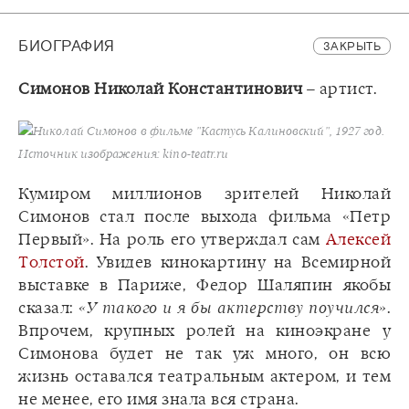
БИОГРАФИЯ
ЗАКРЫТЬ
Симонов Николай Константинович
– артист.
Николай Симонов в фильме "Кастусь Калиновский", 1927 год.
Источник изображения: kino-teatr.ru
Кумиром миллионов зрителей Николай
Симонов стал после выхода фильма «Петр
Первый». На роль его утверждал сам
Алексей
Толстой
. Увидев кинокартину на Всемирной
выставке в Париже, Федор Шаляпин якобы
сказал:
«У такого и я бы актерству поучился»
.
Впрочем, крупных ролей на киноэкране у
Симонова будет не так уж много, он всю
жизнь оставался театральным актером, и тем
не менее, его имя знала вся страна.