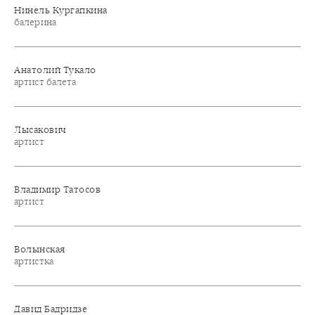
Нинель Кургапкина
балерина
Анатолий Тукало
артист балета
Лысакович
артист
Владимир Татосов
артист
Волынская
артистка
Давид Бадридзе