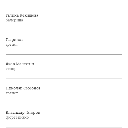
Галина Кекишева
балерина
Гаврилов
артист
Яков Малютин
тенор
Николай Симонов
артист
Владимир Флоров
фортепиано