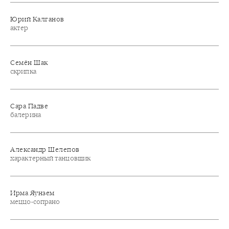
Юрий Калганов
актер
Семён Шак
скрипка
Сара Падве
балерина
Александр Шелепов
характерный танцовщик
Ирма Яунзем
меццо-сопрано