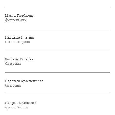
Мария Гамбарян
фортепиано
Надежда Ильина
меццо-сопрано
Евгения Гуляева
балерина
Надежда Красношеева
балерина
Игорь Уксусников
артист балета