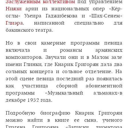
Заслуженным коллективом
под управлением
Ниязи
арии из национальных опер «Кёр-
оглы» Узеира Гаджибекова и «Шах-Сенем»
Глиэра
, написанной специально для
бакинского театра.
Но в свои камерные программы певица
включала и романсы армянских
композиторов. Звучали они и в Малом зале
имени Глинки, где Кнарик Григорян дала два
сольных концерта и сольное отделение. На
этой сцене певица последний раз появилась
как участница сборной абонементной
программы «Музыкальный альманах»в
декабре 1952 года.
Подробную биографию Кнарик Григорян
можно найти в книге ее сына, ученого
Гургена Григоряна «Записки директора