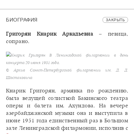
БИОГРАФИЯ
ЗАКРЫТЬ
Григорян Кнарик Аркадьевна
– певица,
сопрано.
Кнарик Григорян В Ленингадской филармонии в день
концерта 20 июня 1951 года.
© Архив Санкт-Петербургской филармонии им. Д. Д.
Шостаковича
Кнарик Григорян, армянка по рождению,
была ведущей солисткой Бакинского театра
оперы и балета им. Ахундова. На вечере
азербайджанской музыки она и выступила в
июне 1951 года единственный раз в Большом
зале Ленинградской филармонии, исполнив с