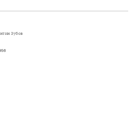
антин Зубов
956