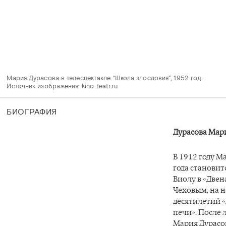
Мария Дурасова в телеспектакле "Школа злословия", 1952 год.

Источник изображения: kino-teatr.ru 
БИОГРАФИЯ
Дурасова Мар
В 1912 году М
года становит
Виолу в «Две
Чеховым, на 
десятилетий 
печи». После 
Мария Дурасов