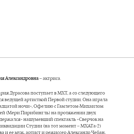
ия Александровна
– актриса.
ария Дурасова поступает в МХТ, а со следующего
ся ведущей артисткой Первой студии. Она играла
надцатой ночи», Офелию с Гамлетом-Михаилом
ней (Мери Пирибингль) на протяжении двух
«держался» нашумевший спектакль «Сверчок на
ликвидации Студии (на тот момент – МХАТа-2)
а и ее муж, артист и режиссер Александр Чебан,