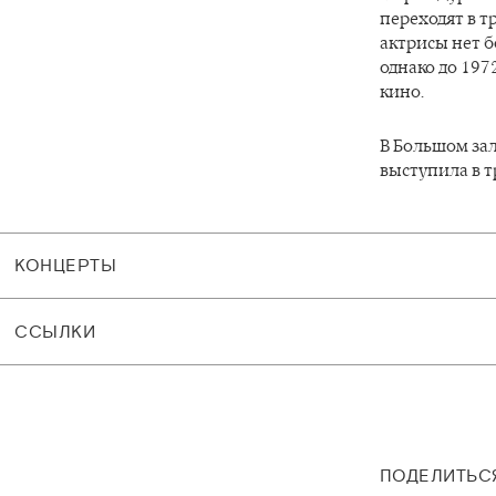
переходят в т
актрисы нет б
однако до 197
кино.
В Большом за
выступила в т
КОНЦЕРТЫ
CСЫЛКИ
ПОДЕЛИТЬС