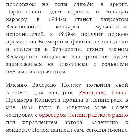
перерывом на годы службы в армии.
Параллельно будет строить и сольную
карьеру: в 1941-м станет лауреатом
Всесоюзного конкурса музыкантов-
исполнителей, в 1949-м получит первую
премию на Всемирном фестивале молодежи
и студентов в Будапеште, станет членом
Всемирного общества валторнистов, будет
записываться на пластинки с сольными
пьесами и с оркестром.
Именно Валерию Полеху посвятил свой
Концерт для валторны
Рейнгольд Глиэр
.
Премьера Концерта прошла в Ленинграде в
мае 1951 года: в Большом зале Полех
солировал с
оркестром Ленинградского радио
под управлением автора. Каденцию к
концерту Полех написал сам, сегодня именно