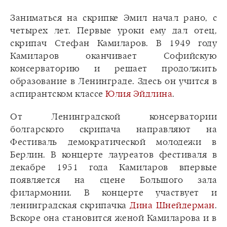
Заниматься на скрипке Эмил начал рано, с
четырех лет. Первые уроки ему дал отец,
скрипач Стефан Камиларов. В 1949 году
Камиларов оканчивает Софийскую
консерваторию и решает продолжить
образование в Ленинграде. Здесь он учится в
аспирантском классе
Юлия Эйдлина
.
От Ленинградской консерватории
болгарского скрипача направляют на
Фестиваль демократической молодежи в
Берлин. В концерте лауреатов фестиваля в
декабре 1951 года Камиларов впервые
появляется на сцене Большого зала
филармонии. В концерте участвует и
ленинградская скрипачка
Дина Шнейдерман
.
Вскоре она становится женой Камиларова и в