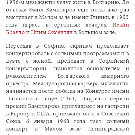
1956-м музыканты уедут жить в Болгарию. До
отъезда Эмил Камиларов еще несколько раз
выступает в Малом зале имени Глинки, в 1955
году играет в органных вечерах
Исайи
Браудо
и
Нины Оксентян
в Большом зале.
Переехав в Софию, скрипач продолжает
концертировать с сольными программами и в
дуэте с женой, преподает в Софийской
консерватории, становится основателем и
руководителем Болгарского камерного
оркестра. Международная карьера музыканта
начинается после победы на Конкурсе имени
Паганини в Генуе (1961). Лауреата первой
премии Камиларова приглашают на гастроли
в Европу и США, приезжает он и в Советский
Союз, 6 января 1968 года дает сольный
концерт в Малом зале Ленинградской