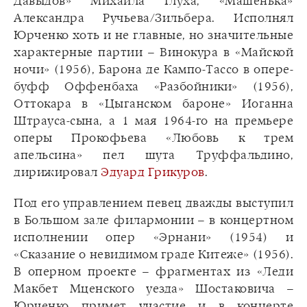
Давыдов» Михаила Глуха, «Машенька»
Александра Ручьева/Зильбера. Исполнял
Юрченко хоть и не главные, но значительные
характерные партии – Винокура в «Майской
ночи» (1956), Барона де Кампо-Тассо в опере-
буфф Оффенбаха «Разбойники» (1956),
Оттокара в «Цыганском бароне» Иоганна
Штрауса-сына, а 1 мая 1964-го на премьере
оперы Прокофьева «Любовь к трем
апельсина» пел шута Труффальдино,
дирижировал
Эдуард Грикуров
.
Под его управлением певец дважды выступил
в Большом зале филармонии – в концертном
исполнении опер «Эрнани» (1954) и
«Сказание о невидимом граде Китеже» (1956).
В оперном проекте – фрагментах из «Леди
Макбет Мценского уезда» Шостаковича –
Юрченко примет участие и в концерте