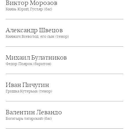
Виктор Морозов
Князь Юрий, Гусляр (бас)
Александр Швецов
Княжич Всеволод, его сын (тенор)
Михаил Булатников
Федор Поярок (баритон)
Иван Пичугин
Гришка Кутерьма (тенор)
Валентин Левандо
Богатырь татарский (бас)