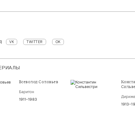
Я
VK
TWITTER
OK
ТЕРИАЛЫ
Всеволод Соловьев
Конст
Сильв
Баритон
Дириж
1911–1983
1913–1