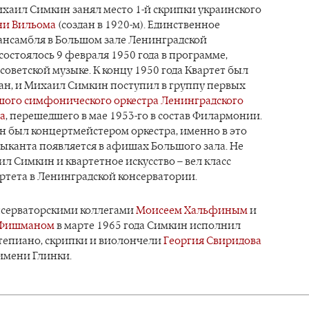
ихаил Симкин занял место 1-й скрипки украинского
ни Вильома
(создан в 1920-м). Единственное
ансамбля в Большом зале Ленинградской
стоялось 9 февраля 1950 года в программе,
оветской музыке. К концу 1950 года Квартет был
н, и Михаил Симкин поступил в группу первых
шого симфонического оркестра Ленинградского
а
, перешедшего в мае 1953-го в состав Филармонии.
он был концертмейстером оркестра, именно в это
ыканта появляется в афишах Большого зала. Не
л Симкин и квартетное искусство – вел класс
ртета в Ленинградской консерватории.
нсерваторскими коллегами
Моисеем Хальфиным
и
 Фишманом
в марте 1965 года Симкин исполнил
тепиано, скрипки и виолончели
Георгия Свиридова
имени Глинки.