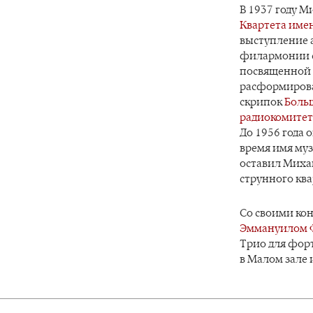
В 1937 году М
Квартета име
выступление 
филармонии со
посвященной с
расформирова
скрипок
Боль
радиокомитет
До 1956 года 
время имя муз
оставил Михаи
струнного ква
Со своими ко
Эммануилом
Трио для фор
в Малом зале 