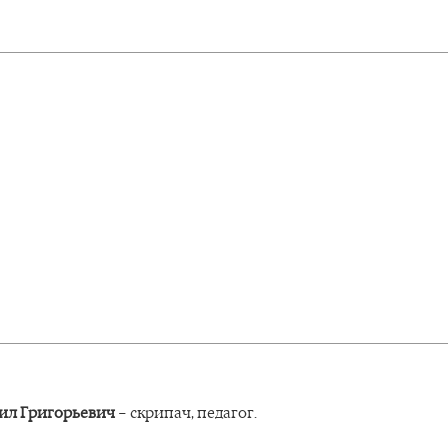
ил Григорьевич
− скрипач, педагог.