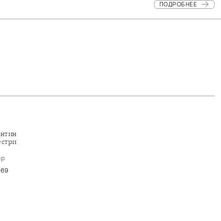
ПОДРОБНЕЕ
антин
естри
ер
969