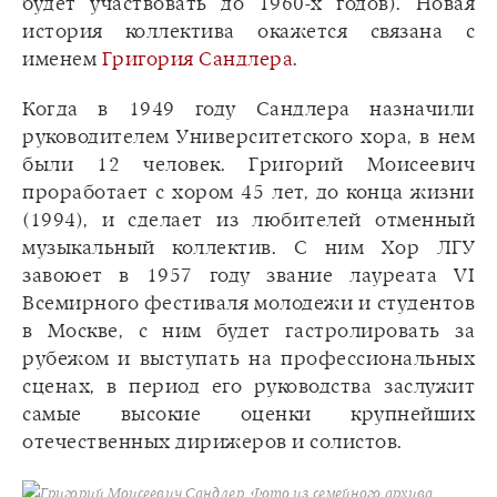
будет участвовать до 1960-х годов). Новая
история коллектива окажется связана с
именем
Григория Сандлера
.
Когда в 1949 году Сандлера назначили
руководителем Университетского хора, в нем
были 12 человек. Григорий Моисеевич
проработает с хором 45 лет, до конца жизни
(1994), и сделает из любителей отменный
музыкальный коллектив. С ним Хор ЛГУ
завоюет в 1957 году звание лауреата VI
Всемирного фестиваля молодежи и студентов
в Москве, с ним будет гастролировать за
рубежом и выступать на профессиональных
сценах, в период его руководства заслужит
самые высокие оценки крупнейших
отечественных дирижеров и солистов.
Григорий Моисеевич Сандлер. Фото из семейного архива.