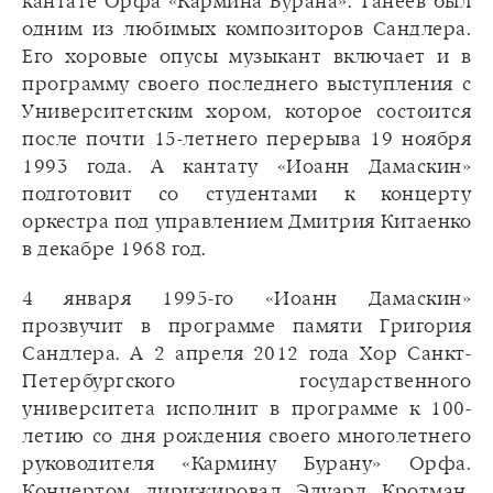
кантате Орфа «Кармина Бурана». Танеев был
одним из любимых композиторов Сандлера.
Его хоровые опусы музыкант включает и в
программу своего последнего выступления с
Университетским хором, которое состоится
после почти 15-летнего перерыва 19 ноября
1993 года. А кантату «Иоанн Дамаскин»
подготовит со студентами к концерту
оркестра под управлением Дмитрия Китаенко
в декабре 1968 год.
4 января 1995-го «Иоанн Дамаскин»
прозвучит в программе памяти Григория
Сандлера. А 2 апреля 2012 года Хор Санкт-
Петербургского государственного
университета исполнит в программе к 100-
летию со дня рождения своего многолетнего
руководителя «Кармину Бурану» Орфа.
Концертом дирижировал Эдуард Кротман.