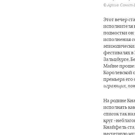
© Архив Санкт-
Этот вечер с
исполнителя 
подмостки он
исполнения с
эпизодически.
фестивалях в 
Зальцбурге, Б
Майне прошел
Королевской о
премьера его 
играющих, по
На родине Кна
исполнять как
список так н
круг «неблаго
Кнайфель ста
несуетную му