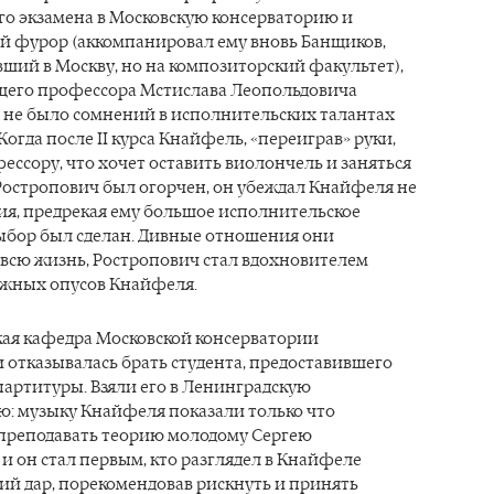
го экзамена в Московскую консерваторию и
ой фурор (аккомпанировал ему вновь Банщиков,
ший в Москву, но на композиторский факультет),
ущего профессора Мстислава Леопольдовича
 не было сомнений в исполнительских талантах
Когда после II курса Кнайфель, «переиграв» руки,
ссору, что хочет оставить виолончель и заняться
Ростропович был огорчен, он убеждал Кнайфеля не
ия, предрекая ему большое исполнительское
выбор был сделан. Дивные отношения они
 всю жизнь, Ростропович стал вдохновителем
ажных опусов Кнайфеля.
ая кафедра Московской консерватории
 отказывалась брать студента, предоставившего
артитуры. Взяли его в Ленинградскую
ю: музыку Кнайфеля показали только что
реподавать теорию молодому Сергею
и он стал первым, кто разглядел в Кнайфеле
ий дар, порекомендовав рискнуть и принять