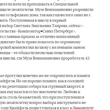
дители начали преподавать в Специальной
школе-десятилетке. Музе Вениаминовне разрешили
ки сольфеджио дома, так как годовалого сына не с
вить. Поступившая в школу в первый
набор Светлана Эмильевна Таирова, сейчас –
тельства «Композитор•Санкт-Петербург»,
что главным призом за отлично написанный
диктант было право покатать по огромному
ерской коммуналки коляску с маленьким сыном
ьницы – ее обожали несколько поколений
в школы, где Муза Вениаминовна проработала 45
ые прогулки конечно же не сохранились в памяти
айфеля. Но он хорошо помнит, как в соседней
е на репетиции собирался струнный квартет, в
ым ему казался голос виолончели. Любовь к
ла столь беззаветной, что при поступлении в
кую десятилетку вопрос выбора инструмента не
50 году Кнайфель пошел учиться в класс к
Эммануилу