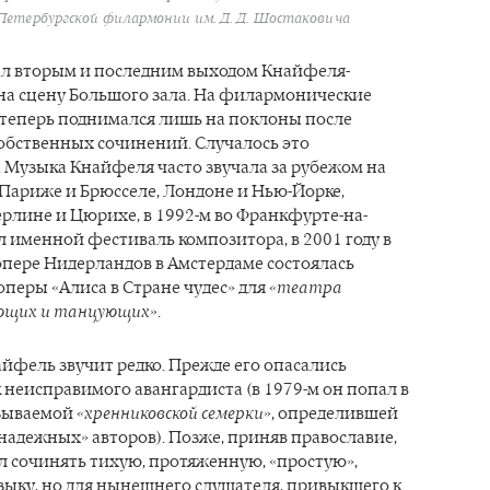
Петербургской филармонии им. Д. Д. Шостаковича
тал вторым и последним выходом Кнайфеля-
на сцену Большого зала. На филармонические
 теперь поднимался лишь на поклоны после
обственных сочинений. Случалось это
 Музыка Кнайфеля часто звучала за рубежом на
Париже и Брюсселе, Лондоне и Нью-Йорке,
ерлине и Цюрихе, в 1992-м во Франкфурте-на-
 именной фестиваль композитора, в 2001 году в
пере Нидерландов в Амстердаме состоялась
оперы «Алиса в Стране чудес» для
«театра
ющих и танцующих»
.
йфель звучит редко. Прежде его опасались
 неисправимого авангардиста (в 1979-м он попал в
азываемой
«хренниковской семерки»
, определившей
надежных» авторов). Позже, приняв православие,
л сочинять тихую, протяженную, «простую»,
зыку, но для нынешнего слушателя, привыкшего к