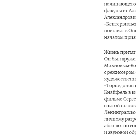
начинающего 
факультет Але
Александрович
«Кентервильск
поставят в Оп
началом приз
Жизнь притяг
Он был друже
Михновым-Вой
с режиссером
художественн
«Торпедоносц
Кнайфель в ки
фильме Серге
снятой по пов
Ленинградском
личному разр
абсолютно сов
и звуковой об