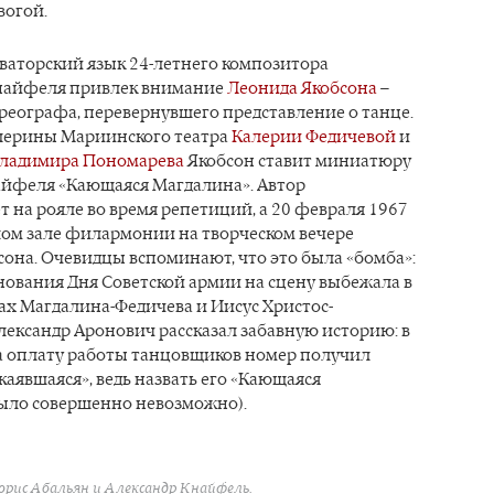
вогой.
оваторский язык 24-летнего композитора
найфеля привлек внимание
Леонида Якобсона
–
реографа, перевернувшего представление о танце.
лерины Мариинского театра
Калерии Федичевой
и
ладимира Пономарева
Якобсон ставит миниатюру
айфеля «Кающаяся Магдалина». Автор
 на рояле во время репетиций, а 20 февраля 1967
шом зале филармонии на творческом вечере
она. Очевидцы вспоминают, что это была «бомба»:
нования Дня Советской армии на сцену выбежала в
ах Магдалина-Федичева и Иисус Христос-
ександр Аронович рассказал забавную историю: в
а оплату работы танцовщиков номер получил
каявшаяся», ведь назвать его «Кающаяся
ыло совершенно невозможно).
орис Абальян и Александр Кнайфель.