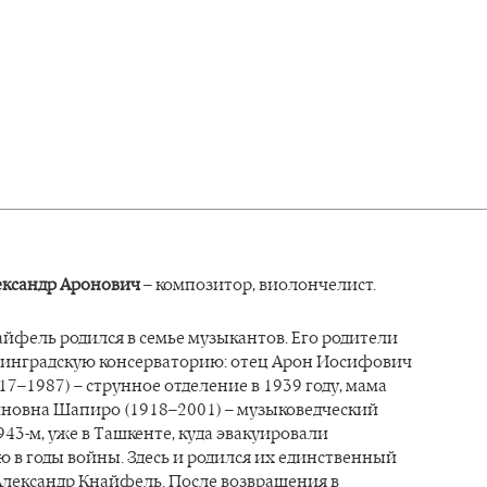
ксандр Аронович
– композитор, виолончелист.
йфель родился в семье музыкантов. Его родители
инградскую консерваторию: отец Арон Иосифович
7–1987) – струнное отделение в 1939 году, мама
новна Шапиро (1918–2001) – музыковедческий
943-м, уже в Ташкенте, куда эвакуировали
 в годы войны. Здесь и родился их единственный
Александр Кнайфель. После возвращения в