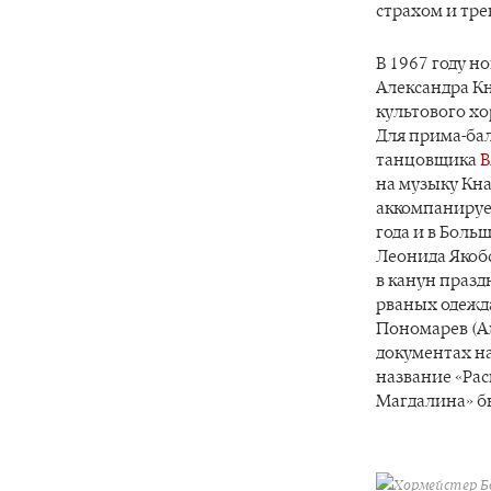
страхом и тре
В 1967 году н
Александра К
культового хо
Для прима-ба
танцовщика
В
на музыку Кн
аккомпанирует
года и в Боль
Леонида Якобс
в канун празд
рваных одежд
Пономарев (Ал
документах н
название «Рас
Магдалина» б
Хормейстер Б