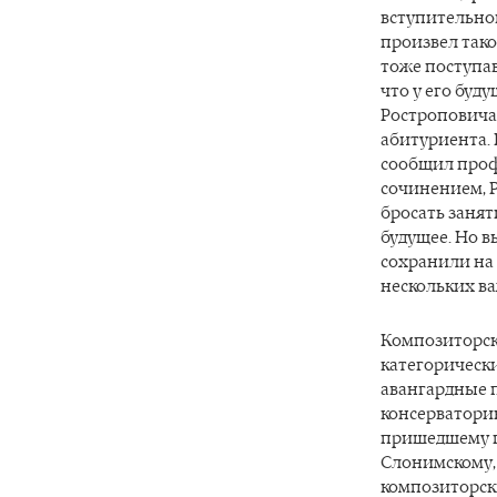
вступительно
произвел так
тоже поступав
что у его буд
Ростроповича
абитуриента. 
сообщил профе
сочинением, 
бросать занят
будущее. Но 
сохранили на
нескольких в
Композиторск
категорически
авангардные п
консерватори
пришедшему п
Слонимскому, 
композиторск