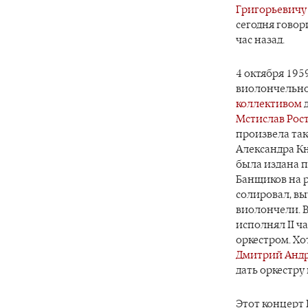
Григорьевич
сегодня говор
час назад.
4 октября 195
виолончельно
коллективом
Мстислав Рос
произвела так
Александра Кн
была издана п
Банщиков на 
солировал, вы
виолончели. В
исполнял II ч
оркестром. Хо
Дмитрий Анд
дать оркестру
Этот концерт