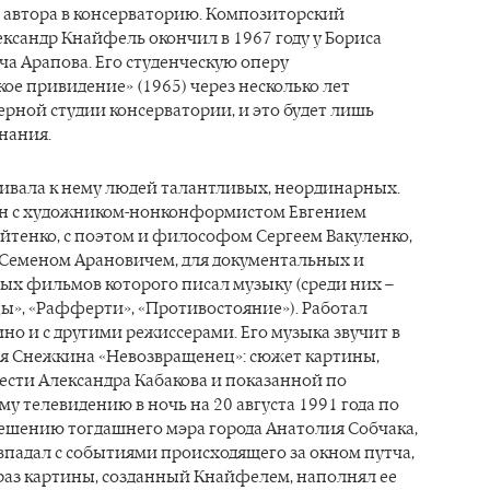
автора в консерваторию. Композиторский
ксандр Кнайфель окончил в 1967 году у Бориса
а Арапова. Его студенческую оперу
ое привидение» (1965) через несколько лет
ерной студии консерватории, и это будет лишь
нания.
ивала к нему людей талантливых, неординарных.
н с художником-нонконформистом Евгением
тенко, с поэтом и философом Сергеем Вакуленко,
 Семеном Арановичем, для документальных и
ых фильмов которого писал музыку (среди них –
ы», «Рафферти», «Противостояние»). Работал
но и с другими режиссерами. Его музыка звучит в
я Снежкина «Невозвращенец»: сюжет картины,
ести Александра Кабакова и показанной по
у телевидению в ночь на 20 августа 1991 года по
ешению тогдашнего мэра города Анатолия Собчака,
падал с событиями происходящего за окном путча,
раз картины, созданный Кнайфелем, наполнял ее