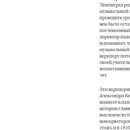
Ленинград ро
музыкальной 
проводить уро
кем было оста
послевоенный 
директор изда
вспоминает, 
музыкальный 
коридору пит
своей учител
воспитаннико
лет.
Эти коридорн
Александра Кн
комнате к пап
котором главн
виолончели бы
консерваторс
стоял, и в 19