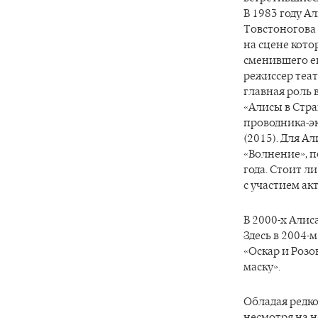
В 1983 году 
Товстоногова 
на сцене кото
сменившего е
режиссер теа
главная роль 
«Алисы в Стра
проводника-эк
(2015). Для А
«Волнение», п
года. Стоит ли
с участием ак
В 2000-х Алис
Здесь в 2004-
«Оскар и Розо
маску».
Обладая редко
несмотря на 