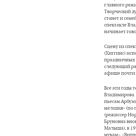
главного режи
Творческий д
станет и сем
спектакле Вла
начинает гово
Сцену из спек
(Хиггинс) ис
праздничных к
следующий ра
афише почти ч
Все эти годы 
Владимирова. 
пьесам Арбузо
мелодия» (по 
(режиссер Нор
Бруновна внов
Малыша), в 19
мукам», «Вишн