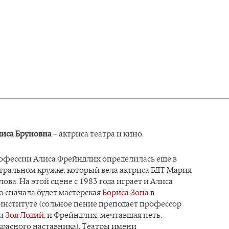
иса Бруновна
– актриса театра и кино.
офессии Алиса Фрейндлих определилась еще в
тральном кружке, который вела актриса БДТ Мария
ова. На этой сцене с 1983 года играет и Алиса
 сначала будет мастерская
Бориса Зона
в
институте (сольное пение преподает профессор
ии
Зоя Лодий
, и Фрейндлих, мечтавшая петь,
расного наставника), Театры имени