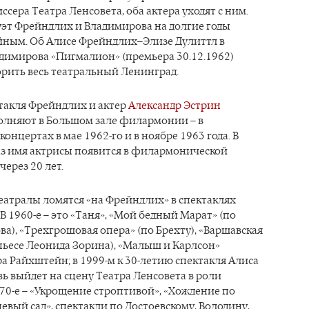
ссера Театра Ленсовета, оба актера уходят с ним.
уэт Фрейндлих и Владимирова на долгие годы
ейным. Об Алисе Фрейндлих–Элизе Дулиттл в
димирова «Пигмалион» (премьера 30.12.1962)
рить весь театральный Ленинград.
такля Фрейндлих и актер
Александр Эстрин
полняют в Большом зале филармонии – в
онцертах в мае 1962-го и в ноябре 1963 года. В
з имя актрисы появится в филармонической
ерез 20 лет.
театралы ломятся «на Фрейндлих» в спектаклях
В 1960-е – это «Таня», «Мой бедный Марат» (по
ва), «Трехгрошовая опера» (по Брехту), «Варшавская
пьесе Леонида Зорина), «Малыш и Карлсон»
а Райхштейн; в 1999-м к 30-летию спектакля Алиса
ь выйдет на сцену Театра Ленсовета в роли
70-е – «Укрощение строптивой», «Хождение по
евый сад», спектакли по Достоевскому, Володину,