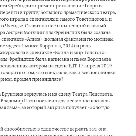
Алиса Фрейндлих примет приглашение Георгия
перейти в труппу Большого драматического театра,
рого играла в спектаклях и самого Товстоногова, и
го Чхеидзе. Ставит на нее и нынешний главный
тра Андрей Могучий: для Фрейндлих была создана
в спектакле «Алиса» (вольная фантазия по мотивам
не чудес» Льюиса Кэрролла, 2014) и роль
скурсовода в спектакле «Война и мир Толстого»
лисы Фрейндлих была написана и пьеса Воропаева
оставленная автором на сцене БДТ 17 апреля 2019
 говорить о том, что спектакль, как и все постановки
трисы, прошел при аншлаге?
а Бруновна вернулась и на сцену Театра Ленсовета.
м Владимир Пази поставил для нее моноспектакль
вая дама», за который актриса получает «Золотую
й способностью в одиночестве держать зал, она,
неоднократные предложения, почти не выступала с