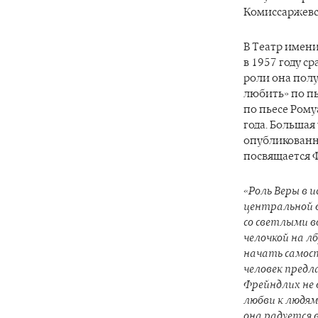
Комиссаржевс
В Театр имен
в 1957 году с
роли она полу
любить» по пь
по пьесе Рому
года. Большая
опубликованно
посвящается 
«Роль Веры в 
центральной 
со светлыми в
челочкой на л
начать самос
человек предла
Фрейндлих не 
любви к людям
она радуется 