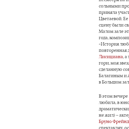
сольными про
приняла участ
Цветаевой. Е
сцену были св
Малом зале эт
года, компози
«История люб
повторенная д
Лисициана
, 
гори, моя звез
сделанную со
Балагиным и 
в Большом зале
В этом вечере 
любила, в юн
драматическим
не жил) – ак
Бруно Фрейн
спектаклях, о