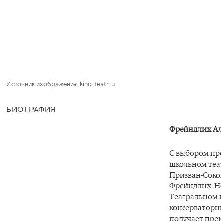
Источник изображения: kino-teatr.ru 
БИОГРАФИЯ
Фрейндлих Ал
С выбором пр
школьном теа
Призван-Сокол
Фрейндлих. Но
Театральном 
консерватор
получает прек