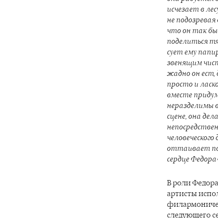
исчезает в лес
не подозревая 
что он так бы
поделиться тя
сует ему папи
звенящим чисты
жадно он ест, 
просто и ласк
вместе придум
неразделимы в
сцене, она де
непосредствен
человеческого
оттаивает по
сердце Федора
В роли Федор
артисты испо
филармоническ
следующего с