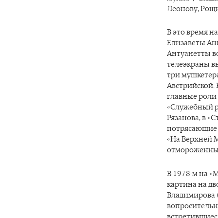
Леонову, Рощ
В это время н
Елизаветы Ан
Антуанетты во
телеэкраны в
три мушкетера
Австрийской. В
главные роли 
«Служебный ро
Рязанова, в «С
потрясающие 
«На Верхней М
отмороженный
В 1978-м на «
картина на дв
Владимирова (
вопросительн
встретившиеся