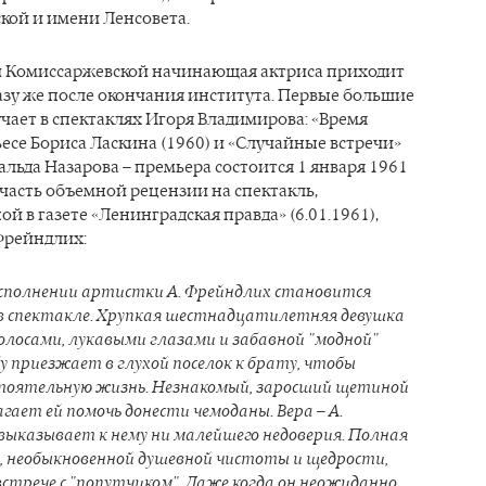
кой и имени Ленсовета.
и Комиссаржевской начинающая актриса приходит
разу же после окончания института. Первые большие
чает в спектаклях Игоря Владимирова: «Время
есе Бориса Ласкина (1960) и «Случайные встречи»
альда Назарова – премьера состоится 1 января 1961
 часть объемной рецензии на спектакль,
й в газете «Ленинградская правда» (6.01.1961),
Фрейндлих:
исполнении артистки А. Фрейндлих становится
в спектакле. Хрупкая шестнадцатилетняя девушка
олосами, лукавыми глазами и забавной "модной"
бу приезжает в глухой поселок к брату, чтобы
тоятельную жизнь. Незнакомый, заросший щетиной
гает ей помочь донести чемоданы. Вера – А.
выказывает к нему ни малейшего недоверия. Полная
, необыкновенной душевной чистоты и щедрости,
встрече с "попутчиком". Даже когда он неожиданно