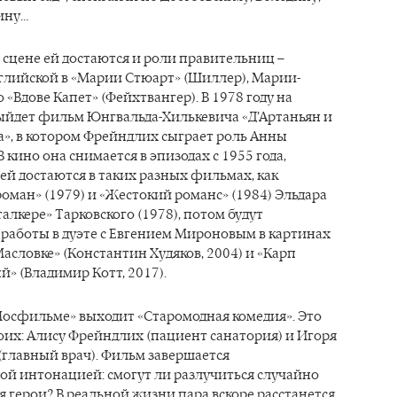
ину…
а сцене ей достаются и роли правительниц –
глийской в «Марии Стюарт» (Шиллер), Марии-
 «Вдове Капет» (Фейхтвангер). В 1978 году на
ыйдет фильм Юнгвальда-Хилькевича «Д’Артаньян и
», в котором Фрейндлих сыграет роль Анны
 кино она снимается в эпизодах с 1955 года,
ей достаются в таких разных фильмах, как
ман» (1979) и «Жестокий романс» (1984) Эльдара
талкере» Тарковского (1978), потом будут
работы в дуэте с Евгением Мироновым в картинах
асловке» (Константин Худяков, 2004) и «Карп
» (Владимир Котт, 2017).
Мосфильме» выходит «Старомодная комедия». Это
оих: Алису Фрейндлих (пациент санатория) и Игоря
главный врач). Фильм завершается
ой интонацией: смогут ли разлучиться случайно
 герои? В реальной жизни пара вскоре расстанется.