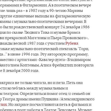
граммами в Филармонии. А в поэтическом вечере
ие лишь раз – в 1982 году к 90-летию Марины
е другие единичные выходы на филармоническую
язаны с музыкально-поэтическими вечерами. В
о были рождественский концерт 24 декабря 1986
ция по сказке Людвига Тика и музыке Брамса
ви прекрасной Магелоны и Пьера Прованского»,
важды весной 1987 года с участием
Рубена
а также музыкально-поэтический спектакль "Гори,
да..." в июне 1996 года. Эту авторскую программу,
вместно с артистами «Кавалер-дуэта» Владимиром
Анатолием Коптевым, Алиса Фрейндлих повторила
 8 декабря 2000 года.
актриса не только читала, но и пела. Петь она
ости колеблясь между музыкальным и
 театром. Определиться помог отец (с семьей он
тер Театра драмы имени Пушкина /Александринского
длих
. Но актрисе посчастливится петь в фильмах и
собенно в пору работы в Театре Ленсовета. Музыку