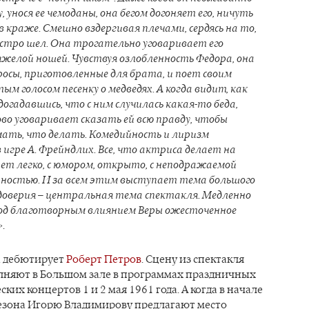
у, унося ее чемоданы, она бегом догоняет его, ничуть
в краже. Смешно вздергивая плечами, сердясь на то,
стро шел. Она трогательно уговаривает его
желой ношей. Чувствуя озлобленность Федора, она
росы, приготовленные для брата, и поет своим
м голосом песенку о медведях. А когда видит, как
догадавшись, что с ним случилась какая-то беда,
ово уговаривает сказать ей всю правду, чтобы
ать, что делать. Комедийность и лиризм
 игре А. Фрейндлих. Все, что актриса делает на
лает легко, с юмором, открыто, с неподражаемой
ностью. И за всем этим выступает тема большого
 доверия – центральная тема спектакля. Медленно
д благотворным влиянием Веры ожесточенное
»
.
а дебютирует
Роберт
Петров
. Сцену из спектакля
лняют в Большом зале в программах праздничных
их концертов 1 и 2 мая 1961 года. А когда в начале
езона Игорю Владимирову предлагают место