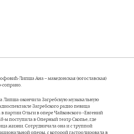
Тофовић-Липша Ана – македонская (югославская)
-сопрано.
Ана Липша окончила Загребскую музыкальную
адиоспектакле Загребского радио певица
в партии Ольги в опере Чайковского «Евгений
48-м поступила в Оперный театр Скопье, где
нца жизни. Сотрудничала она и с труппой
ациональной оперы, с которой гастролировала в