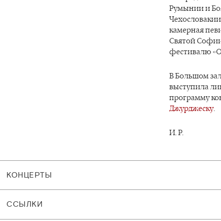
Румынии и Бо
Чехословакии,
камерная певи
Святой Софии 
фестивалю «О
В Большом за
выступила лиш
программу ко
Джурджеску
.
И. Р.
КОНЦЕРТЫ
CСЫЛКИ