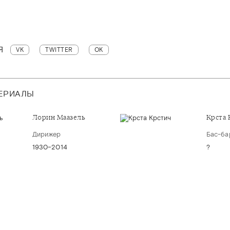
Я
VK
TWITTER
OK
ТЕРИАЛЫ
Лорин Маазель
Крста 
Дирижер
Бас-ба
1930–2014
?