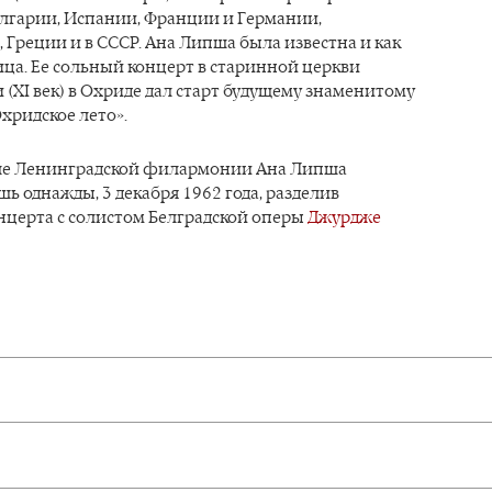
лгарии, Испании, Франции и Германии,
 Греции и в СССР. Ана Липша была известна и как
ца. Ее сольный концерт в старинной церкви
(XI век) в Охриде дал старт будущему знаменитому
хридское лето».
ле Ленинградской филармонии Ана Липша
ь однажды, 3 декабря 1962 года, разделив
нцерта с солистом Белградской оперы
Джурдже