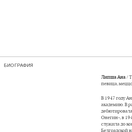
БИОГРАФИЯ
Липша Ана
/ 
певица, меццо
В 1947 году 
академию. В р
дебютировала 
Онегин», в 19
служила до ко
Белградской н