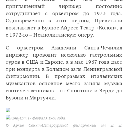
приглашенный дирижер постоянно
сотрудничает с оркестром до 1973 года.
Одновременно в этот период Превитали
возглавляет в Буэнос-Айресе Театр «Колон», а
с 1972-го – Неаполитанскую оперу.
С оркестром Академии Санта-Чечилия
дирижер проводит несколько гастрольных
туров в США и Европе, а в мае 1967 года дает
три концерта в Большом зале Ленинградской
филармонии. В программах итальянских
музыкантов основное место заняла музыка
соотечественников – от Спонтини и Верди до
Бузони и Мартуччи.
Концерт 17 февраля 1968 года.
© Архив Санкт-Петербургской филармонии им. Д. Д.