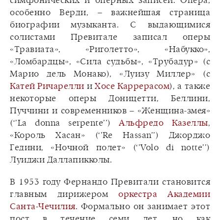
симфонических и оперных записей. Опера,
особенно Верди, – важнейшая страница
биографии музыканта. С выдающимися
солистами Превитале записал оперы
«Травиата», «Риголетто», «Набукко»,
«Ломбардцы», «Сила судьбы», «Трубадур» (с
Марио дель Монако), «Луизу Миллер» (с
Катей Ричарелли
и
Хосе Каррерасом
), а также
некоторые оперы Доницетти, Беллини,
Пуччини и современников – «Женщина-змея»
(‘’La donna serpente’’)
Альфредо Казеллы
,
«Король Хасан» (‘’Re Hassan’’) Джорджо
Гедини, «Ночной полет» (‘’Volo di notte’’)
Луиджи Даллапикколы.
В 1953 году Фернандо Превитали становится
главным дирижером
оркестра Академии
Санта-Чечилия
. Формально он занимает этот
пост в течение семи лет, но как