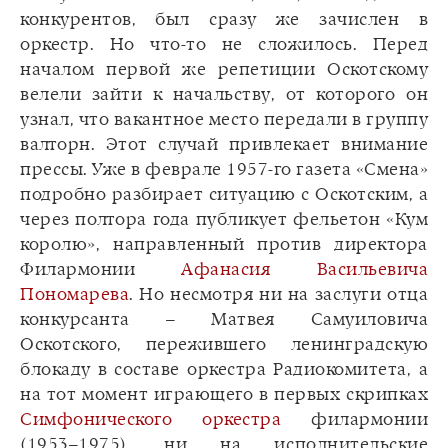
конкурентов, был сразу же зачислен в
оркестр. Но что-то не сложилось. Перед
началом первой же репетиции Оскотскому
велели зайти к начальству, от которого он
узнал, что вакантное место передали в группу
валторн. Этот случай привлекает внимание
прессы. Уже в феврале 1957-го газета «Смена»
подробно разбирает ситуацию с Оскотским, а
через полтора года публикует фельетон «Кум
королю», направленный против директора
Филармонии
Афанасия Васильевича
Пономарева
. Но несмотря ни на заслуги отца
конкурсанта – Матвея Самуиловича
Оскотского, пережившего ленинградскую
блокаду в составе оркестра Радиокомитета, а
на тот момент играющего в первых скрипках
Симфонического оркестра
филармонии
(1953–1975), ни на исполнительские